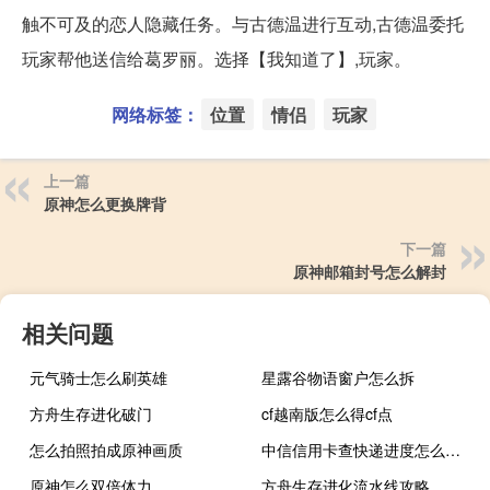
触不可及的恋人隐藏任务。与古德温进行互动,古德温委托
玩家帮他送信给葛罗丽。选择【我知道了】,玩家。
网络标签：
位置
情侣
玩家
上一篇
原神怎么更换牌背
下一篇
原神邮箱封号怎么解封
相关问题
元气骑士怎么刷英雄
星露谷物语窗户怎么拆
方舟生存进化破门
cf越南版怎么得cf点
怎么拍照拍成原神画质
中信信用卡查快递进度怎么查询（中信信用卡快递怎么查）
原神怎么双倍体力
方舟生存进化流水线攻略