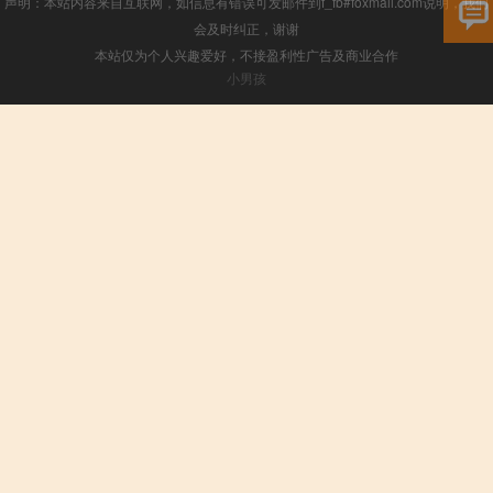
声明：本站内容来自互联网，如信息有错误可发邮件到f_fb#foxmail.com说明，我们
会及时纠正，谢谢
本站仅为个人兴趣爱好，不接盈利性广告及商业合作
小男孩