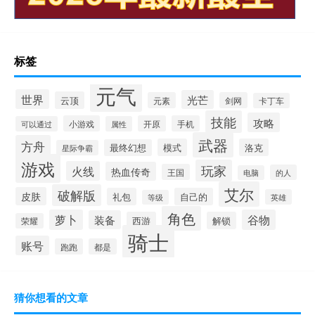
标签
元气
世界
光芒
云顶
元素
剑网
卡丁车
技能
攻略
小游戏
开原
手机
可以通过
属性
武器
方舟
模式
洛克
最终幻想
星际争霸
游戏
玩家
火线
热血传奇
王国
的人
电脑
艾尔
破解版
皮肤
礼包
自己的
英雄
等级
角色
萝卜
谷物
装备
西游
解锁
荣耀
骑士
账号
跑跑
都是
猜你想看的文章