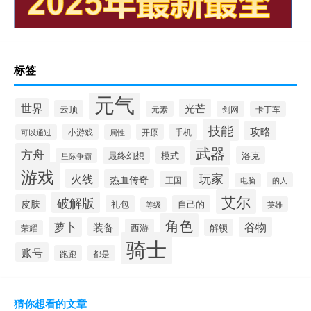
标签
元气
世界
光芒
云顶
元素
剑网
卡丁车
技能
攻略
小游戏
开原
手机
可以通过
属性
武器
方舟
模式
洛克
最终幻想
星际争霸
游戏
玩家
火线
热血传奇
王国
的人
电脑
艾尔
破解版
皮肤
礼包
自己的
英雄
等级
角色
萝卜
谷物
装备
西游
解锁
荣耀
骑士
账号
跑跑
都是
猜你想看的文章