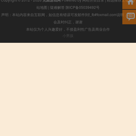
光彪游戏网
站地图
|
疑难解答
陕ICP备05039492号
声明：本站内容来自互联网，如信息有错误可发邮件到f_fb#foxmail.com说明，我们
会及时纠正，谢谢
本站仅为个人兴趣爱好，不接盈利性广告及商业合作
小男孩