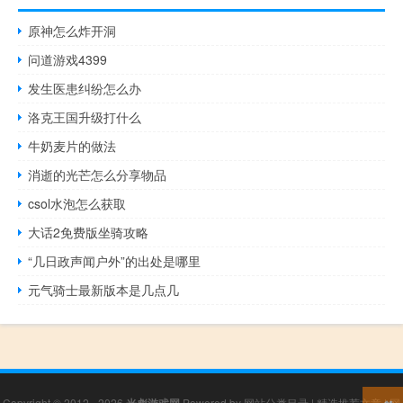
原神怎么炸开洞
问道游戏4399
发生医患纠纷怎么办
洛克王国升级打什么
牛奶麦片的做法
消逝的光芒怎么分享物品
csol水泡怎么获取
大话2免费版坐骑攻略
“几日政声闻户外”的出处是哪里
元气骑士最新版本是几点几
Copyright © 2012 - 2026
Powered by
网站分类目录
|
精选推荐文章
|
网