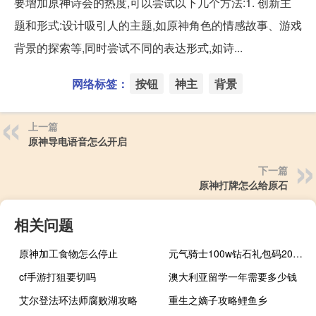
要增加原神诗会的热度,可以尝试以下几个方法:1. 创新主
题和形式:设计吸引人的主题,如原神角色的情感故事、游戏
背景的探索等,同时尝试不同的表达形式,如诗...
网络标签：
按钮
神主
背景
上一篇
原神导电语音怎么开启
下一篇
原神打牌怎么给原石
相关问题
原神加工食物怎么停止
元气骑士100w钻石礼包码2021三月最新
cf手游打狙要切吗
澳大利亚留学一年需要多少钱
艾尔登法环法师腐败湖攻略
重生之嫡子攻略鲤鱼乡