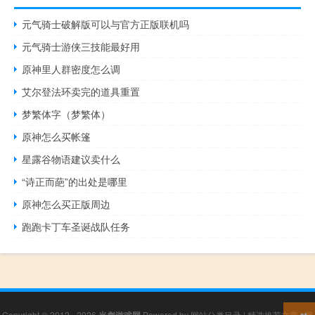
元气骑士破解版可以与官方正版联机吗
元气骑士游侠三技能最好用
原神里人群密度怎么调
艾尔登法环卖完的道具重置
梦繁体字（梦繁体）
原神怎么买帐篷
星露谷物语建议卖什么
“诗正而葩”的出处是哪里
原神怎么买正版周边
跑跑卡丁车圣诞战队任务
Copyright © 2012 - 2026
Powered by
网站分类目录
|
精选推荐文章
|
网