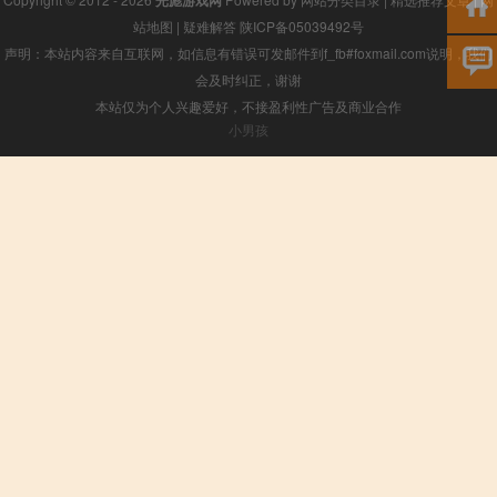
光彪游戏网
站地图
|
疑难解答
陕ICP备05039492号
声明：本站内容来自互联网，如信息有错误可发邮件到f_fb#foxmail.com说明，我们
会及时纠正，谢谢
本站仅为个人兴趣爱好，不接盈利性广告及商业合作
小男孩