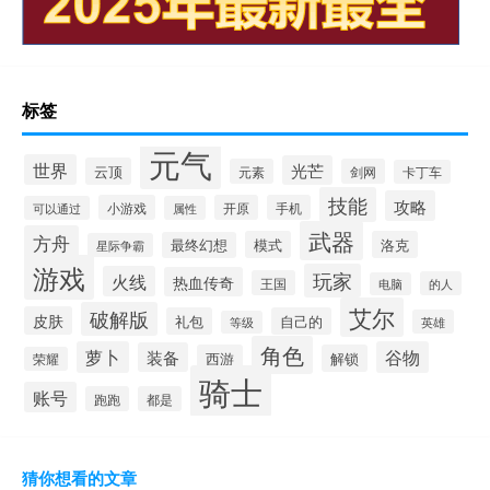
标签
元气
世界
光芒
云顶
元素
剑网
卡丁车
技能
攻略
小游戏
开原
手机
可以通过
属性
武器
方舟
模式
洛克
最终幻想
星际争霸
游戏
玩家
火线
热血传奇
王国
的人
电脑
艾尔
破解版
皮肤
礼包
自己的
英雄
等级
角色
萝卜
谷物
装备
西游
解锁
荣耀
骑士
账号
跑跑
都是
猜你想看的文章