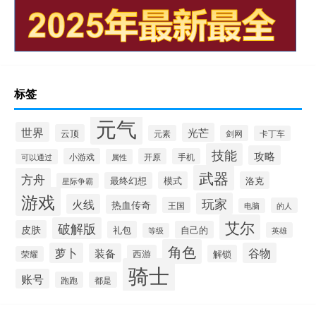
标签
元气
世界
光芒
云顶
元素
剑网
卡丁车
技能
攻略
小游戏
开原
手机
可以通过
属性
武器
方舟
模式
洛克
最终幻想
星际争霸
游戏
玩家
火线
热血传奇
王国
的人
电脑
艾尔
破解版
皮肤
礼包
自己的
英雄
等级
角色
萝卜
谷物
装备
西游
解锁
荣耀
骑士
账号
跑跑
都是