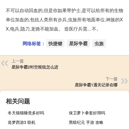
不可以自动回血的,但是你如果带护士,是可以给所有的生物
单位加血的,包括人类所有步兵,虫族所有地面单位,神族的X
X,电兵,隐刀,龙骑不能加血。 造医疗兵需... 不。
网络标签：
快捷键
星际争霸
虫族
上一篇
星际争霸2时空枢纽怎么进
下一篇
星际争霸1通关记录在哪
相关问题
冬天猫猫睡觉多好吗
保卫萝卜拳套好用吗
造梦西游3 联机
黑暗纪元 手游 攻略