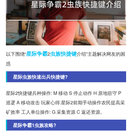
星际争霸
虫族
快捷键
以下围绕“
2
介绍”主题解决网友的困
惑
星际虫族快速出兵快捷键?
星际2快捷键兵种操作: M 移动 S 停止动作 H 原地驻守 P
巡逻 A 移动攻击 玩家心得:星际2前期手动操作农民提高采
矿效率 工人单位操作: G 采集资源 C 返还资源。
星际争霸1虫族攻略?