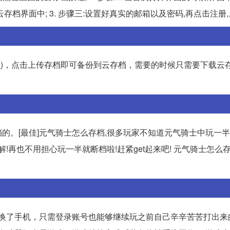
档界面中; 3. 步骤三:设置好真实的邮箱以及密码,再点击注册,
识)，点击上传存档即可备份到云存档，需要的时候只需要下载云
的。[最佳]元气骑士怎么存档,很多玩家不知道元气骑士中玩一
!再也不用担心玩一半就断档啦!赶紧get起来吧! 元气骑士怎么存
。
家换了手机，只需登录账号也能够继续玩之前自己辛辛苦苦打出来