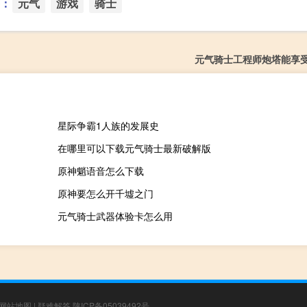
：
元气
游戏
骑士
元气骑士工程师炮塔能享
星际争霸1人族的发展史
在哪里可以下载元气骑士最新破解版
原神魈语音怎么下载
原神要怎么开千墟之门
元气骑士武器体验卡怎么用
网站地图
|
疑难解答
陕ICP备05039492号