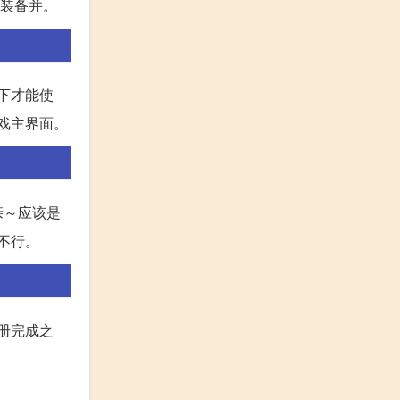
内装备并。
下才能使
游戏主界面。
亲～应该是
不行。
册完成之