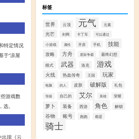
标签
元气
世界
云顶
元素
光芒
剑网
卡丁车
可以通过
技能
小游戏
开原
手机
和特定情况
属性
方舟
攻略
最终幻想
基于“凉屋
星际争霸
游戏
武器
模式
洛克
玩家
火线
热血传奇
王国
破解版
皮肤
礼包
的人
电脑
艾尔
这些游戏数
自己的
英雄
荣耀
等级
角色
萝卜
后，选。
装备
西游
解锁
谷物
账号
跑跑
都是
骑士
面中出现《云