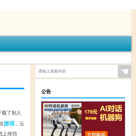
☚
公告
下载了别人
游戏
机
，云
档上传功