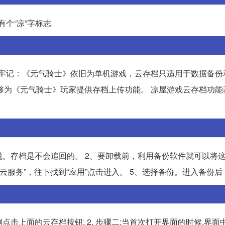
个“凉”字标志
家牢记：《元气骑士》依旧为单机游戏，云存档只适用于数据备份
够为《元气骑士》玩家提供存档上传功能。 凉屋游戏云存档功能
说。存档是不会追回的。 2、要卸载前，利用备份软件就可以将
打开“云服务”，往下找到“应用”点击进入。 5、选择备份。进入备份
侧点击上面的云存档按钮; 2. 步骤二:当首次打开界面的时候,界