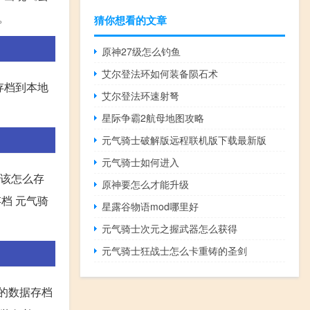
。
猜你想看的文章
原神27级怎么钓鱼
艾尔登法环如何装备陨石术
存档到本地
艾尔登法环速射弩
星际争霸2航母地图攻略
元气骑士破解版远程联机版下载最新版
元气骑士如何进入
半该怎么存
原神要怎么才能升级
档 元气骑
星露谷物语mod哪里好
元气骑士次元之握武器怎么获得
元气骑士狂战士怎么卡重铸的圣剑
的数据存档