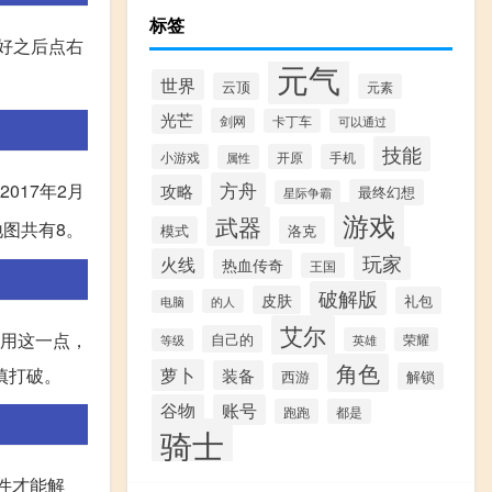
标签
好之后点右
元气
世界
云顶
元素
光芒
剑网
卡丁车
可以通过
技能
小游戏
开原
手机
属性
方舟
攻略
017年2月
最终幻想
星际争霸
游戏
武器
地图共有8。
模式
洛克
玩家
火线
热血传奇
王国
破解版
皮肤
礼包
的人
电脑
艾尔
利用这一点，
自己的
英雄
荣耀
等级
角色
萝卜
慎打破。
装备
西游
解锁
谷物
账号
跑跑
都是
骑士
件才能解