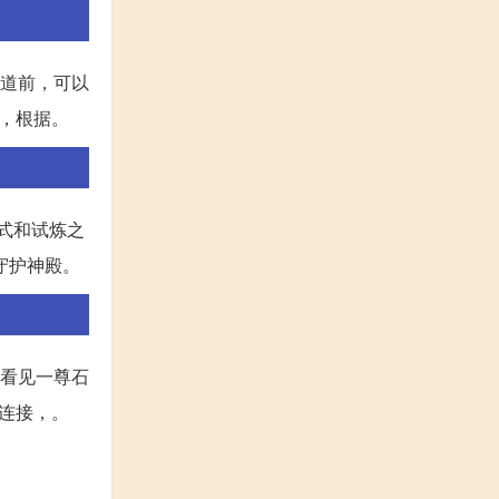
通道前，可以
，根据。
式和试炼之
守护神殿。
以看见一尊石
连接，。