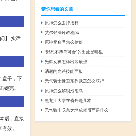
猜你想看的文章
原神怎么去掉摇杆
艾尔登法环教程pc
问】 实话
原神卖账号怎么估价
“野死不葬乌可食”的出处是哪里
光辉女神怎样出装最强
消逝的光芒技能面板
个盘子，下
元气骑士近卫系列武器怎么获得
击键完。
原神怎么解锁泡泡岛
黑龙江大学在省外是几本
元气骑士叹息之墙成就后面是什么
版本后，直接
实有效。