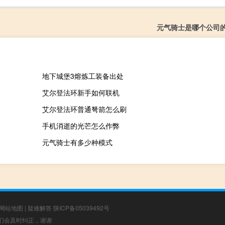
元气骑士是哪个公司
地下城堡3熔炼工装备出处
艾尔登法环新手如何联机
艾尔登法环普通弩箭怎么刷
手机消逝的光芒怎么作弊
元气骑士有多少种模式
网站地图
|
疑难解答
陕ICP备05039492号
，我们会及时纠正，谢谢