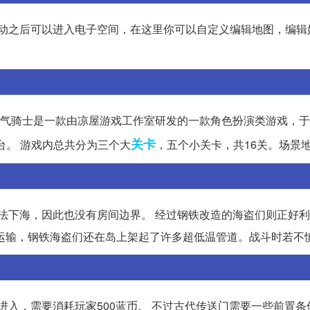
互动之后可以进入电子空间，在这里你可以自定义编辑地图，编辑
元气骑士是一款由凉屋游戏工作室研发的一款角色扮演类游戏，于2
关卡
h平台。 游戏内总共分为三个大
，五个小关卡，共16关。场景
无法下海，因此也没有房间边界。 经过钢铁改造的海盗们则正好
运输，钢铁海盗们还在岛上架起了许多超低温管道。战斗时若不
进入，需要消耗玩家500蓝币。 不过古代传送门需要一些前置条