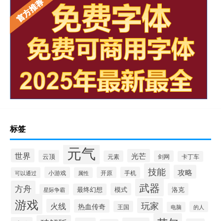
标签
元气
世界
光芒
云顶
元素
剑网
卡丁车
技能
攻略
小游戏
开原
手机
可以通过
属性
武器
方舟
模式
洛克
最终幻想
星际争霸
游戏
玩家
火线
热血传奇
王国
的人
电脑