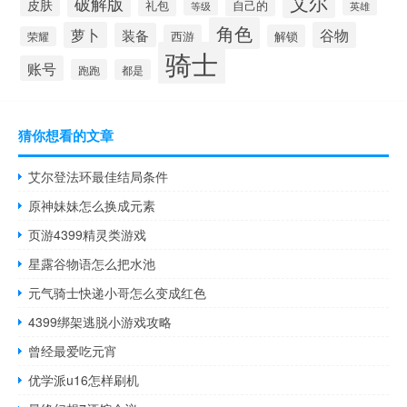
艾尔
破解版
皮肤
礼包
自己的
英雄
等级
角色
萝卜
谷物
装备
西游
解锁
荣耀
骑士
账号
跑跑
都是
猜你想看的文章
艾尔登法环最佳结局条件
原神妹妹怎么换成元素
页游4399精灵类游戏
星露谷物语怎么把水池
元气骑士快递小哥怎么变成红色
4399绑架逃脱小游戏攻略
曾经最爱吃元宵
优学派u16怎样刷机