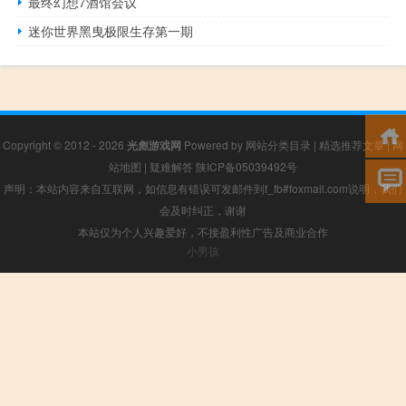
最终幻想7酒馆会议
迷你世界黑曳极限生存第一期
Copyright © 2012 - 2026
光彪游戏网
Powered by
网站分类目录
|
精选推荐文章
|
网
站地图
|
疑难解答
陕ICP备05039492号
声明：本站内容来自互联网，如信息有错误可发邮件到f_fb#foxmail.com说明，我们
会及时纠正，谢谢
本站仅为个人兴趣爱好，不接盈利性广告及商业合作
小男孩