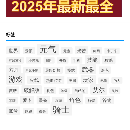
标签
元气
世界
光芒
云顶
元素
剑网
卡丁车
技能
攻略
小游戏
开原
手机
可以通过
属性
武器
方舟
模式
洛克
最终幻想
星际争霸
游戏
玩家
火线
热血传奇
王国
的人
电脑
艾尔
破解版
皮肤
礼包
自己的
英雄
等级
角色
萝卜
谷物
装备
西游
解锁
荣耀
骑士
账号
跑跑
都是