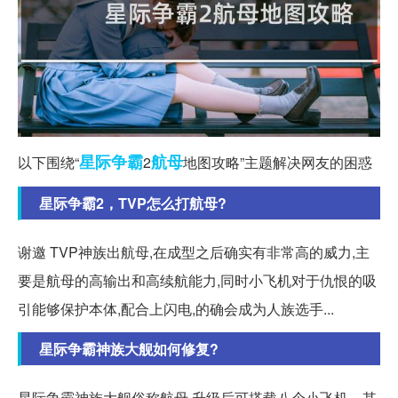
星际争霸
航母
以下围绕“
2
地图攻略”主题解决网友的困惑
星际争霸2，TVP怎么打航母?
谢邀 TVP神族出航母,在成型之后确实有非常高的威力,主
要是航母的高输出和高续航能力,同时小飞机对于仇恨的吸
引能够保护本体,配合上闪电,的确会成为人族选手...
星际争霸神族大舰如何修复?
星际争霸神族大舰俗称航母,升级后可搭载八个小飞机。其