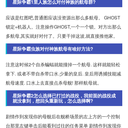
星际争霸1里人族怎么对付神族的航母群?
应该是红图吧,普通图应该没资源出那么多航母。 GHOST
锁定+机器人。注意操作GHOST,一个一个锁。对方出那么
多航母,其实就好对付了。只要干掉这波,就直接推他家。
星际争霸虫族对付神族航母有啥好方法?
注意这时候2个自杀蝙蝠就能撞掉一个航母. 这样就能轻松
拿下. 或者不带自杀带口水.少量的皇后. 皇后用诱捕技能减
航母速度. 口水上去直接点杀母舰! 那样航母就。
星际争霸2怎么选择已打过的战役，我前面的战役成
就没拿到，想回头重新玩，怎么选择啊?
剧情作到发现你的母舰后在舰桥场景的左上方的一个控制
台那里左键单击后能看到过往的任务菜单 剧情作到发现你