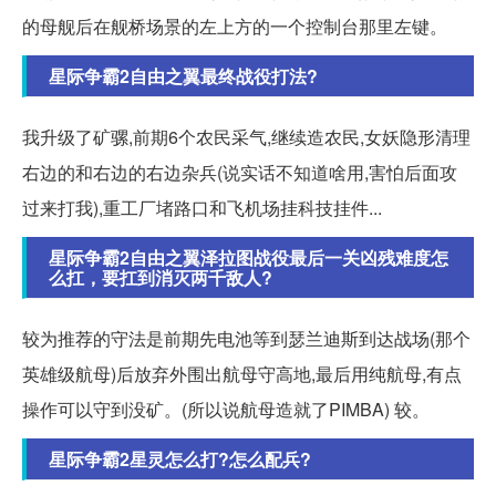
的母舰后在舰桥场景的左上方的一个控制台那里左键。
星际争霸2自由之翼最终战役打法?
我升级了矿骡,前期6个农民采气,继续造农民,女妖隐形清理
右边的和右边的右边杂兵(说实话不知道啥用,害怕后面攻
过来打我),重工厂堵路口和飞机场挂科技挂件...
星际争霸2自由之翼泽拉图战役最后一关凶残难度怎
么扛，要扛到消灭两千敌人?
较为推荐的守法是前期先电池等到瑟兰迪斯到达战场(那个
英雄级航母)后放弃外围出航母守高地,最后用纯航母,有点
操作可以守到没矿。(所以说航母造就了PIMBA) 较。
星际争霸2星灵怎么打?怎么配兵?