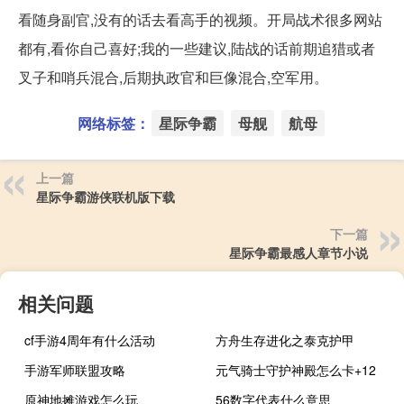
看随身副官,没有的话去看高手的视频。开局战术很多网站
都有,看你自己喜好;我的一些建议,陆战的话前期追猎或者
叉子和哨兵混合,后期执政官和巨像混合,空军用。
网络标签：
星际争霸
母舰
航母
上一篇
星际争霸游侠联机版下载
下一篇
星际争霸最感人章节小说
相关问题
cf手游4周年有什么活动
方舟生存进化之泰克护甲
手游军师联盟攻略
元气骑士守护神殿怎么卡+12
原神地摊游戏怎么玩
56数字代表什么意思