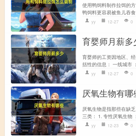
使用鸭饲料制作拉饵的方
鸭饲料更容易被鱼儿吞食。
yy
12-27
0
育婴师月薪多
育婴师的工资因地区、经
括性的信息： 一线城市 ：高
yy
12-27
0
厌氧生物有哪
厌氧生物是指那些在缺乏
三类： 1. 专性厌氧生物
yy
12-23
0