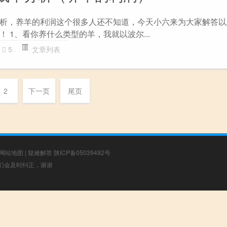
析，养羊的利润这个很多人还不知道，今天小六来为大家解答以
 1、看你养什么类型的羊，我就以波尔...
5
文章列表
2
下一页
尾页
网站地图
|
疑难解答
陕ICP备05039492号
，我们会及时纠正，谢谢