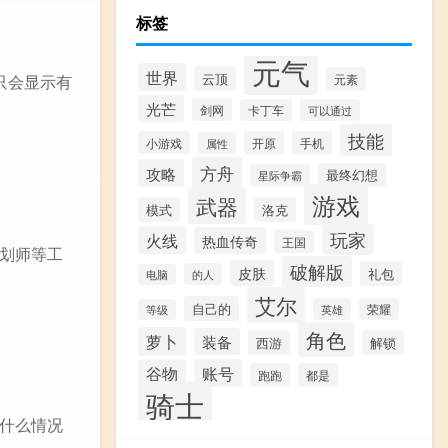
标签
元气
世界
云顶
元素
只会显示有
光芒
剑网
卡丁车
可以通过
技能
小游戏
开原
手机
属性
方舟
攻略
最终幻想
星际争霸
游戏
武器
模式
洛克
玩家
火线
热血传奇
王国
划师等工
破解版
皮肤
礼包
的人
电脑
艾尔
自己的
英雄
荣耀
等级
角色
萝卜
装备
西游
解锁
谷物
账号
跑跑
都是
骑士
是什么情况