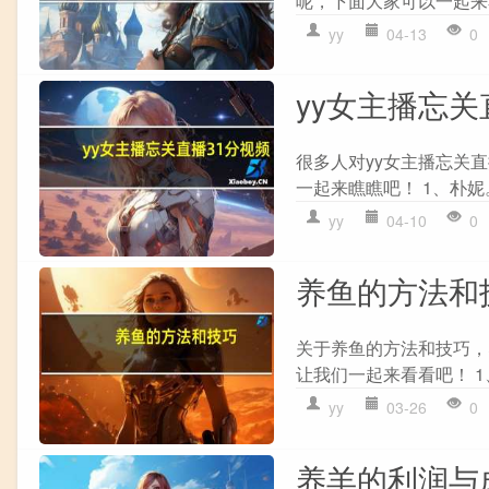
呢，下面大家可以一起来看
yy
04-13
0
yy女主播忘关
很多人对yy女主播忘关直
一起来瞧瞧吧！ 1、朴妮。
yy
04-10
0
养鱼的方法和
关于养鱼的方法和技巧，
让我们一起来看看吧！ 1、 
yy
03-26
0
养羊的利润与