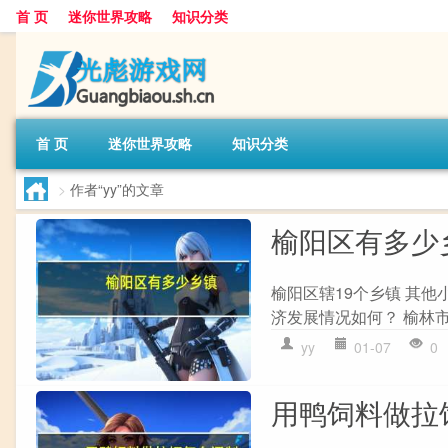
首 页
迷你世界攻略
知识分类
首 页
迷你世界攻略
知识分类
>
作者“yy”的文章
榆阳区有多少
榆阳区辖19个乡镇 其
济发展情况如何？ 榆林
yy
01-07
0
用鸭饲料做拉