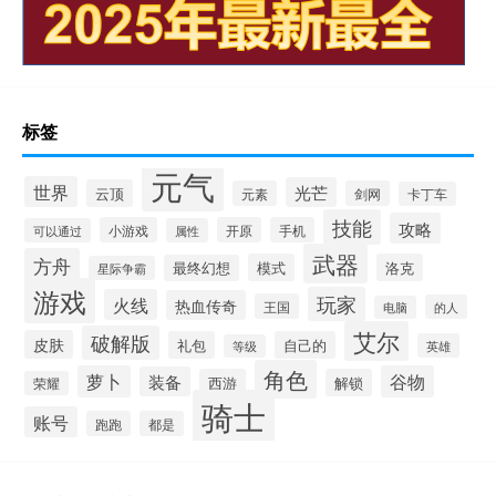
标签
元气
世界
光芒
云顶
元素
剑网
卡丁车
技能
攻略
小游戏
开原
手机
可以通过
属性
武器
方舟
模式
洛克
最终幻想
星际争霸
游戏
玩家
火线
热血传奇
王国
的人
电脑
艾尔
破解版
皮肤
礼包
自己的
英雄
等级
角色
萝卜
谷物
装备
西游
解锁
荣耀
骑士
账号
跑跑
都是