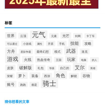
标签
元气
世界
光芒
云顶
元素
剑网
卡丁车
技能
攻略
小游戏
开原
手机
可以通过
属性
武器
方舟
模式
洛克
最终幻想
星际争霸
游戏
玩家
火线
热血传奇
王国
的人
电脑
艾尔
破解版
皮肤
礼包
自己的
英雄
等级
角色
萝卜
谷物
装备
西游
解锁
荣耀
骑士
账号
跑跑
都是
猜你想看的文章