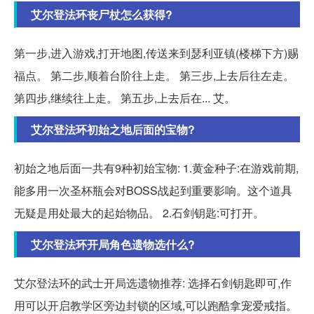
艾尔登法环丧尸杖怎么获得?
第一步,进入游戏,打开地图,传送来到瑟利亚镇(楼梯下方)赐
福点。 第二步,顺着台阶往上走。 第三步,上去后往左走。
第四步,继续往上走。 第五步,上去后在... 艾。
艾尔登法环初始之地后面的宝物?
初始之地后面一共有9种初始宝物: 1.黄金种子:在游戏前期,
能多用一次圣杯瓶会对BOSS战起到重要影响。这个道具
无疑是用处最大的起始物品。 2.石剑钥匙:可打开。
艾尔登法环开局角色遗物选什么?
艾尔登法环的武士开局选遗物推荐: 选择石剑钥匙即可,作
用可以开启教学区旁边封锁的区域,可以跑酷拿宠爱戒指。