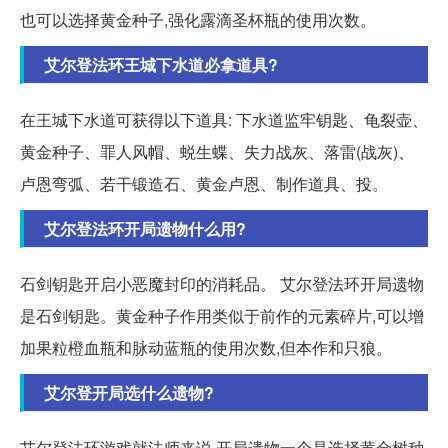
也可以选择黄金种子,强化露滴圣杯瓶的使用次数。
艾尔登法环王城下水道必拿道具?
在王城下水道可获得以下道具: 下水道监牢钥匙、龟裂壶、
黄金种子、罪人风帽、蜕生蝶、失力战灰、落雷(战灰)、
卢恩弯弧、若干锻造石、黄金卢恩、制作道具、投。
艾尔登法环开局遗物什么用?
石剑钥匙开启小恶魔封印的消耗品。 艾尔登法环开局遗物
是石剑钥匙。黄金种子作用类似于前作的元素碎片,可以增
加果粒橙血瓶和脉动蓝瓶的使用次数,但本作和只狼。
艾尔登开局选什么遗物?
艾尔登法环游戏就法师来说,开局遗物一个是选择黄金树种