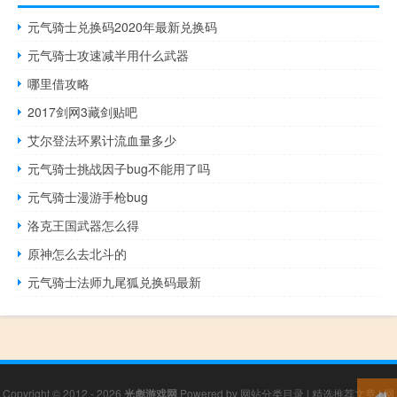
元气骑士兑换码2020年最新兑换码
元气骑士攻速减半用什么武器
哪里借攻略
2017剑网3藏剑贴吧
艾尔登法环累计流血量多少
元气骑士挑战因子bug不能用了吗
元气骑士漫游手枪bug
洛克王国武器怎么得
原神怎么去北斗的
元气骑士法师九尾狐兑换码最新
Copyright © 2012 - 2026
光彪游戏网
Powered by
网站分类目录
|
精选推荐文章
|
网