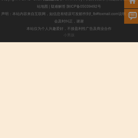
站地图
|
疑难解答
陕ICP备05039492号
声明：本站内容来自互联网，如信息有错误可发邮件到f_fb#foxmail.com说明，我们
会及时纠正，谢谢
本站仅为个人兴趣爱好，不接盈利性广告及商业合作
小男孩