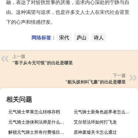
融，表达了对纷扰世事的厌倦，追求内心深处的宁静与自
由。这种渴望与追求，也是许多文人士人在宋代社会背景
下的心声和情感抒发。
网络标签：
宋代
庐山
诗人
上一篇
“客子从今无可恨”的出处是哪里
下一篇
“船头拔剑叫飞廉”的出处是哪里
相关问题
元气骑士苹果怎么转移存档
元气骑士新角色超界者怎么获得
元气骑士游侠和法师是什么关系?
艾尔登法环如何打飞龙
解锁元气骑士所有付费项目要多少钱
原神废墟关卡怎么通过