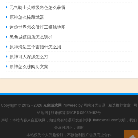
元气骑士英雄级角色怎么获得
原神怎么掩藏武器
迷你世界怎么做打工赚钱地图
黑色城镇画质怎么调cf
原神海边三个雷指针怎么用
原神可人深渊怎么打
原神怎么涨阅历文案
Copyright © 2012 - 2026
光彪游戏网
Powered by
网站分类目录
|
精选推荐文章
|
网
站地图
|
疑难解答
陕ICP备05039492号
声明：本站内容来自互联网，如信息有错误可发邮件到f_fb#foxmail.com说明，我们
会及时纠正，谢谢
本站仅为个人兴趣爱好，不接盈利性广告及商业合作