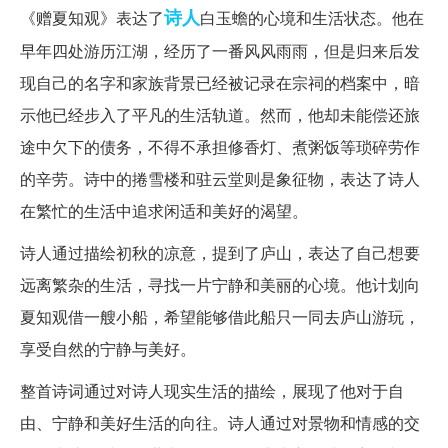
诗人
《赠夏知观》表达了
白玉蟾的心境和生活状态。他在
早年四处游历江湖，经历了一番风风雨雨，但是归来后发
现自己的名字和家族背景已经被记录在宗祠的档案中，暗
示他已经步入了平凡的生活轨道。然而，他却未能偿还旅
途中欠下的债务，不得不承担修香灯、煮粥饭等琐碎劳作
的辛劳。诗中的捲雪楼和驻云堂则是象征物，表达了诗人
在繁忙的生活中追求闲适和美好的渴望。
诗人通过描绘初秋的凉意，提到了庐山，表达了自己想要
远离繁杂的生活，寻找一片宁静和美丽的心境。他计划向
夏知观借一艘小船，希望能够借此船只一同去庐山游玩，
享受自然的宁静与美好。
整首诗词通过对诗人现实生活的描绘，展现了他对于自
由、宁静和美好生活的向往。诗人通过对景物和情感的交