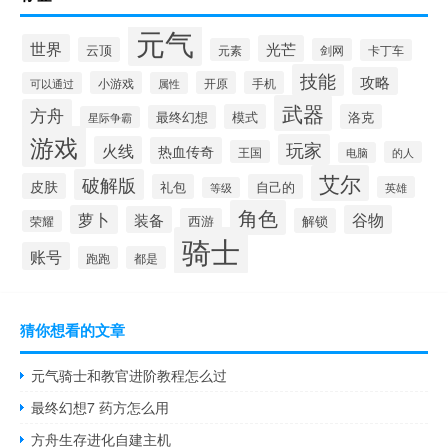
元气
世界
光芒
云顶
元素
剑网
卡丁车
技能
攻略
小游戏
开原
手机
可以通过
属性
武器
方舟
模式
洛克
最终幻想
星际争霸
游戏
玩家
火线
热血传奇
王国
的人
电脑
艾尔
破解版
皮肤
礼包
自己的
英雄
等级
角色
萝卜
谷物
装备
西游
解锁
荣耀
骑士
账号
跑跑
都是
猜你想看的文章
元气骑士和教官进阶教程怎么过
最终幻想7 药方怎么用
方舟生存进化自建主机