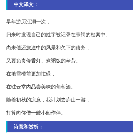
中文译文：
早年游历江湖一次，
归来时发现自己的姓字被记录在宗祠的档案中。
尚未偿还旅途中的风景和欠下的债务，
又要负责修香灯、煮粥饭的辛劳。
在捲雪楼前更加忙碌，
在驻云堂内品尝美味的葡萄酒。
随着初秋的凉意，我计划去庐山一游，
打算向你借一艘小船作伴。
诗意和赏析：