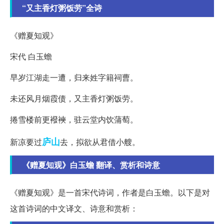
“又主香灯粥饭劳”全诗
《赠夏知观》
宋代 白玉蟾
早岁江湖走一遭，归来姓字籍祠曹。
未还风月烟霞债，又主香灯粥饭劳。
捲雪楼前更襏襫，驻云堂内饮蒲萄。
庐山
新凉要过
去，拟欲从君借小艘。
《赠夏知观》白玉蟾 翻译、赏析和诗意
《赠夏知观》是一首宋代诗词，作者是白玉蟾。以下是对
这首诗词的中文译文、诗意和赏析：