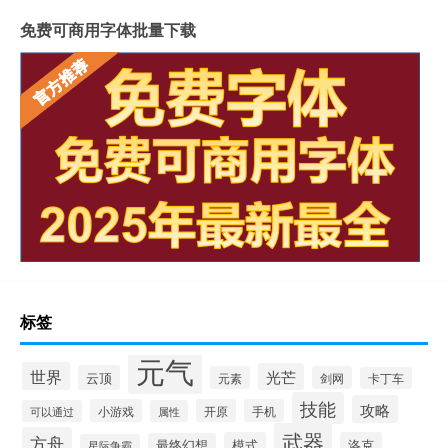
免费可商用字体批量下载
标签
元气
世界
光芒
云顶
元素
剑网
卡丁车
技能
攻略
小游戏
开原
手机
可以通过
属性
武器
方舟
模式
洛克
最终幻想
星际争霸