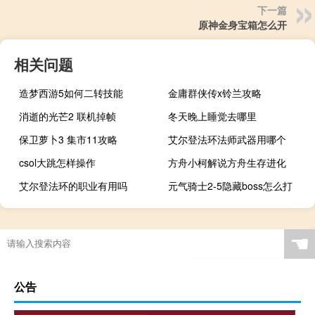
下一篇
原神金身宝箱怎么开
相关问题
造梦西游5如何二转技能
金庸群侠传x铃兰攻略
消逝的光芒2 联机掉帧
冬天晚上睡觉去哪里
保卫萝卜3 集市11攻略
艾尔登法环法师武器用哪个
csol大跳怎样操作
方舟小柯解说方舟生存进化
艾尔登法环的职业有用吗
元气骑士2-5隐藏boss怎么打
☚
公告