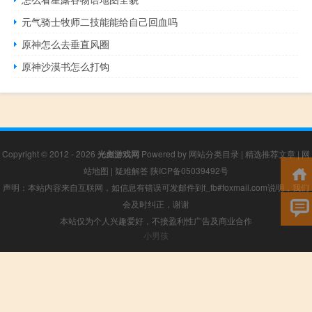
元气骑士牧师二技能能给自己回血吗
原神怎么去垂直风圈
原神沙漠书怎么打钩
Copyright © 2012 - 2026
光彪游戏网
Powered by
网站分类目录
|
精选推荐文章
|
网
站地图
|
疑难解答
陕ICP备05039492号
声明：本站内容来自互联网，如信息有错误可发邮件到f_fb#foxmail.com说明，我们
会及时纠正，谢谢
本站仅为个人兴趣爱好，不接盈利性广告及商业合作
小男孩