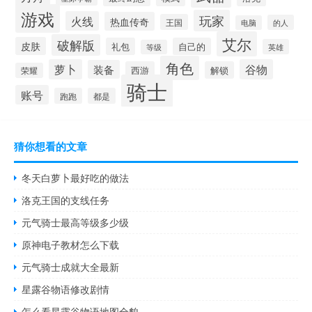
游戏
玩家
火线
热血传奇
王国
的人
电脑
艾尔
破解版
皮肤
礼包
自己的
英雄
等级
角色
萝卜
谷物
装备
西游
解锁
荣耀
骑士
账号
跑跑
都是
猜你想看的文章
冬天白萝卜最好吃的做法
洛克王国的支线任务
元气骑士最高等级多少级
原神电子教材怎么下载
元气骑士成就大全最新
星露谷物语修改剧情
怎么看星露谷物语地图全貌