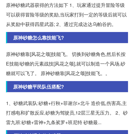
原神砂糖武器获得的方法如下 1、玩家通过提升冒险等级
可以获得冒险等级的奖励,当玩家打到一定的等级后就可以
从奖励中获得四星武器; 2、通过完成达达乌帕谷的。
原神砂糖怎么靠技能飞?
原神砂糖靠[风花之颂]技能飞。 切换到砂糖角色,然后长按
E技能/砂糖的元素战技[风花之颂],就可以制造一个风场,砂
糖就可以飞了。 原神砂糖靠[风花之颂]技能飞。。
原神砂糖平民队伍搭配?
1、砂糖武装队:砂糖+行秋+菲谢尔+北斗 造价低,伤害高,主
打感电和扩散反应,砂糖为驾驶员,12层三星无压力。 2、砂
雷九班:砂糖+雷神+九条裟罗+班尼特 砂糖最...