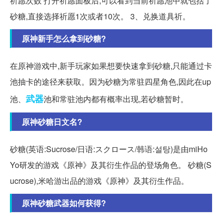
祈愿次数 打开祈愿面板后,可以看到当前祈愿池中就包括了
砂糖,直接选择祈愿1次或者10次。 3、兑换道具祈。
原神新手怎么拿到砂糖?
在原神游戏中,新手玩家如果想要快速拿到砂糖,只能通过卡
池抽卡的途径来获取。因为砂糖为常驻四星角色,因此在up
武器
池、
池和常驻池内都有概率出现,若砂糖暂时。
原神砂糖日文名?
砂糖(英语:Sucrose/日语:スクロース/韩语:설탕)是由miHo
Yo研发的游戏《原神》及其衍生作品的登场角色。 砂糖(S
ucrose),米哈游出品的游戏《原神》及其衍生作品。
原神砂糖武器如何获得?