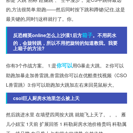
的,方法很简单:助跑——然后同时按下跳和蹲键(记住,这是
最关键的,同时!)这样就行了。你。
箱子
反恐精英online怎么上沙漠1后方
。不用药水
的，会旋转跳，所以不用把旋转的知道教我。我要
上箱子的方法?
你可以
你有3个作战方案。 1:是
用G暴走大跳。 2:你可以
助跑加暴走加兽雷跳,兽雷跳你可以在优酷查找视频《CSO
L兽雷跳》3:你可以助跑加大跳加左右来回晃鼠标大。
csol巨人厨房水池里怎么被上天
然后跳进水里 在墙壁四周按大跳 就能飞上天了。 。 。 雁
儿小妞宝 1天前 扩展回答 1 科勒厨房水池价格贵吗 科勒属