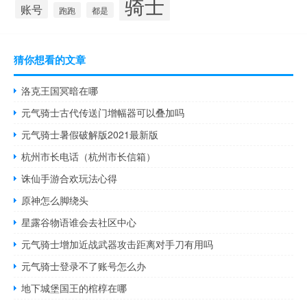
骑士
账号
跑跑
都是
猜你想看的文章
洛克王国冥暗在哪
元气骑士古代传送门增幅器可以叠加吗
元气骑士暑假破解版2021最新版
杭州市长电话（杭州市长信箱）
诛仙手游合欢玩法心得
原神怎么脚绕头
星露谷物语谁会去社区中心
元气骑士增加近战武器攻击距离对手刀有用吗
元气骑士登录不了账号怎么办
地下城堡国王的棺椁在哪