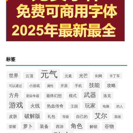
标签
元气
世界
光芒
云顶
元素
剑网
卡丁车
技能
攻略
小游戏
开原
手机
可以通过
属性
武器
方舟
模式
洛克
最终幻想
星际争霸
游戏
玩家
火线
热血传奇
王国
的人
电脑
艾尔
破解版
皮肤
礼包
自己的
英雄
等级
角色
萝卜
谷物
装备
西游
解锁
荣耀