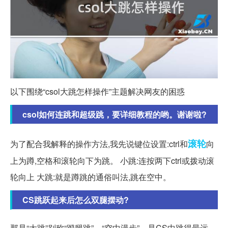
以下围绕“csol大跳怎样操作”主题解决网友的困惑
csol如何连跳和超级跳，要详细教程的哟。谢谢啦?
滚轮
为了配合我解释的操作方法,我先说键位设置:ctrl和
向
上为蹲,空格和滚轮向下为跳。 小跳:连按两下ctrl或拨动滚
轮向上 大跳:就是蹲跳的通俗叫法,跳在空中。
CS跳跃起来后怎么双腿摆动?
那是“大跳”别称“蹬腿跳”、“空中漫步”。是CS中跳得最远