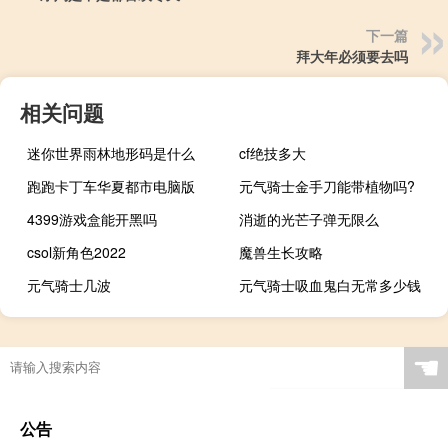
下一篇
拜大年必须要去吗
相关问题
迷你世界雨林地形码是什么
cf绝技多大
跑跑卡丁车华夏都市电脑版
元气骑士金手刀能带植物吗?
4399游戏盒能开黑吗
消逝的光芒子弹无限么
csol新角色2022
魔兽生长攻略
元气骑士几波
元气骑士吸血鬼白无常多少钱
☚
公告