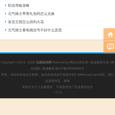
职业滑板攻略
元气骑士苹果礼包码怎么兑换
洛克王国怎么得到火花
元气骑士看电视信号不好什么意思
Copyright © 2012 - 2026
光彪游戏网
Powered by
网站分类目录
|
精选推荐文章
|
网
站地图
|
疑难解答
陕ICP备05039492号
声明：本站内容来自互联网，如信息有错误可发邮件到f_fb#foxmail.com说明，我们
会及时纠正，谢谢
本站仅为个人兴趣爱好，不接盈利性广告及商业合作
小男孩