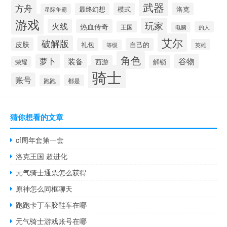
武器
方舟
模式
洛克
最终幻想
星际争霸
游戏
玩家
火线
热血传奇
王国
的人
电脑
艾尔
破解版
皮肤
礼包
自己的
英雄
等级
角色
萝卜
谷物
装备
西游
解锁
荣耀
骑士
账号
跑跑
都是
猜你想看的文章
cf周年套第一套
洛克王国 超进化
元气骑士通票怎么获得
原神怎么同框聊天
跑跑卡丁车胶鞋车在哪
元气骑士游戏账号在哪