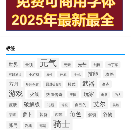
标签
元气
世界
光芒
云顶
元素
剑网
卡丁车
技能
攻略
小游戏
开原
手机
可以通过
属性
武器
方舟
模式
洛克
最终幻想
星际争霸
游戏
玩家
火线
热血传奇
王国
的人
电脑
艾尔
破解版
皮肤
礼包
自己的
英雄
等级
角色
萝卜
谷物
装备
西游
解锁
荣耀
骑士
账号
跑跑
都是