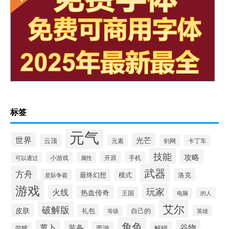
标签
元气
世界
光芒
云顶
元素
剑网
卡丁车
技能
攻略
小游戏
开原
手机
可以通过
属性
武器
方舟
模式
洛克
最终幻想
星际争霸
游戏
玩家
火线
热血传奇
王国
的人
电脑
艾尔
破解版
皮肤
礼包
自己的
英雄
等级
角色
萝卜
谷物
装备
西游
解锁
荣耀