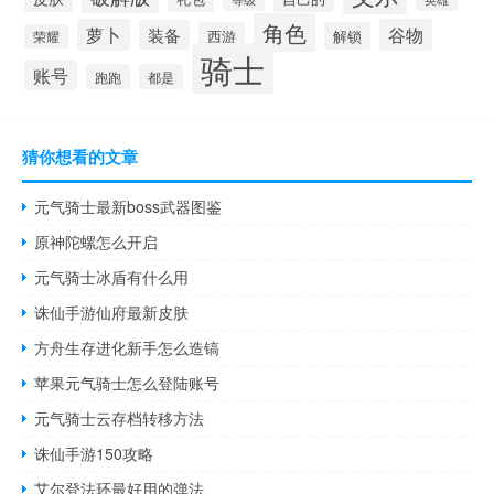
角色
萝卜
谷物
装备
西游
解锁
荣耀
骑士
账号
跑跑
都是
猜你想看的文章
元气骑士最新boss武器图鉴
原神陀螺怎么开启
元气骑士冰盾有什么用
诛仙手游仙府最新皮肤
方舟生存进化新手怎么造镐
苹果元气骑士怎么登陆账号
元气骑士云存档转移方法
诛仙手游150攻略
艾尔登法环最好用的弹法