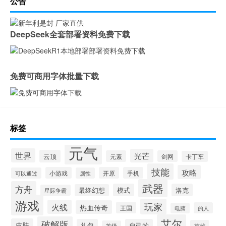
公告
DeepSeek全套部署资料免费下载
免费可商用字体批量下载
标签
元气
世界
光芒
云顶
元素
剑网
卡丁车
技能
攻略
小游戏
开原
手机
可以通过
属性
武器
方舟
模式
洛克
最终幻想
星际争霸
游戏
玩家
火线
热血传奇
王国
的人
电脑
艾尔
破解版
皮肤
礼包
自己的
英雄
等级