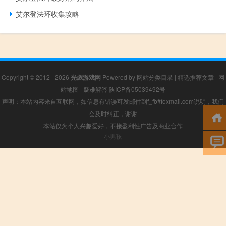
艾尔登法环收集攻略
Copyright © 2012 - 2026
光彪游戏网
Powered by
网站分类目录
|
精选推荐文章
|
网
站地图
|
疑难解答
陕ICP备05039492号
声明：本站内容来自互联网，如信息有错误可发邮件到f_fb#foxmail.com说明，我们
会及时纠正，谢谢
本站仅为个人兴趣爱好，不接盈利性广告及商业合作
小男孩