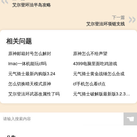
艾尔登环法半岛攻略
下一篇
艾尔登法环项链支线
相关问题
原神邮箱封号怎么解封
原神怎么不给声望
imac一体机能玩cf吗
4399电脑里面吃鸡游戏
元气骑士最新内购版3.24
元气骑士黄金战锤怎么合成
怎么切换晴天模式原神
cf手机怎么看cf点
艾尔登法环武器改属性了吗
元气骑士破解版最新版3.2.3黑侠可远程联机
☚