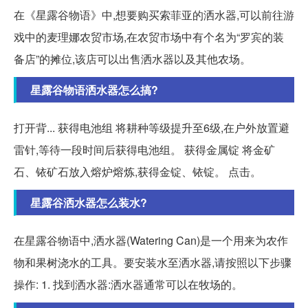
在《星露谷物语》中,想要购买索菲亚的洒水器,可以前往游
戏中的麦理娜农贸市场,在农贸市场中有个名为“罗宾的装
备店”的摊位,该店可以出售洒水器以及其他农场。
星露谷物语洒水器怎么搞?
打开背... 获得电池组 将耕种等级提升至6级,在户外放置避
雷针,等待一段时间后获得电池组。 获得金属锭 将金矿
石、铱矿石放入熔炉熔炼,获得金锭、铱锭。 点击。
星露谷洒水器怎么装水?
在星露谷物语中,洒水器(Watering Can)是一个用来为农作
物和果树浇水的工具。要安装水至洒水器,请按照以下步骤
操作: 1. 找到洒水器:洒水器通常可以在牧场的。