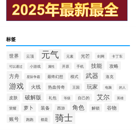
标签
元气
世界
光芒
云顶
元素
剑网
卡丁车
技能
攻略
小游戏
开原
手机
可以通过
属性
武器
方舟
模式
洛克
最终幻想
星际争霸
游戏
玩家
火线
热血传奇
王国
的人
电脑
艾尔
破解版
皮肤
礼包
自己的
英雄
等级
角色
萝卜
谷物
装备
西游
解锁
荣耀
骑士
账号
跑跑
都是