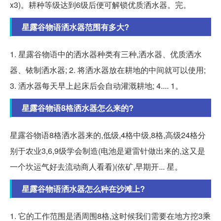
x3)。耕种等级达到6级后便可解锁优质洒水器。完。
星露谷物语洒水器范围有多大?
1. 星露谷物语中的洒水器种类有三种,洒水器、优质洒水
器、铱制洒水器; 2. 将洒水器放在耕地的中间就可以使用;
3. 洒水器每天早上起床后会自动灌溉耕地; 4.... 1。
星露谷物语8格洒水器怎么来的?
星露谷物语8格洒水器来的,低级,4格中级,8格,高级24格分
别于农业3,6,9级学会制造(电池是避雷针做出来的,这又是
一个坎运气好去流动商人看看)(依矿,早期开... 星。
星露谷物语洒水器怎么种在沙滩上?
1. 它的工作范围是洒周围8格,这时候我们需要在地方挖3乘