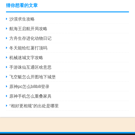
猜你想看的文章
沙漠求生攻略
航海王启航开局攻略
方舟生存进化动物日记
冬天能给红薯打顶吗
机械迷城文字攻略
手游诛仙互通区啥意思
飞空艇怎么开图地下城堡
原神pc怎么bilibili登录
原神手机怎么重叠家具
“相好更相规”的出处是哪里