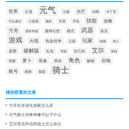
元气
世界
光芒
云顶
元素
剑网
卡丁车
技能
攻略
小游戏
开原
手机
可以通过
属性
武器
方舟
模式
洛克
最终幻想
星际争霸
游戏
玩家
火线
热血传奇
王国
的人
电脑
艾尔
破解版
皮肤
礼包
自己的
英雄
等级
角色
萝卜
谷物
装备
西游
解锁
荣耀
骑士
账号
跑跑
都是
猜你想看的文章
方舟生存进化泉眼怎么弄
元气骑士供奉神像可以干什么
艾尔登法环信仰战士怎么加点