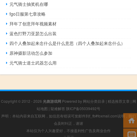
元气骑士抽奖机在哪
fgo日服第七章攻略
拜年了创意拜年视频素材
蓝色打野刀亚瑟怎么出装
四个人叠加起来念什么是什么意思（四个人叠加起来念什么）
原神摄影活动怎么参加
元气骑士道士武器怎么用
Copyright © 2012 - 2026
光彪游戏网
Powered by
网站分类目录
|
精选推荐文章
|
网
站地图
|
疑难解答
陕ICP备05039492号
声明：本站内容来自互联网，如信息有错误可发邮件到f_fb#foxmail.com说明，我们
会及时纠正，谢谢
本站仅为个人兴趣爱好，不接盈利性广告及商业合作
小男孩