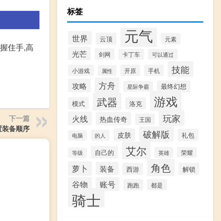
标签
元气
世界
云顶
元素
握住手,高
光芒
剑网
卡丁车
可以通过
技能
小游戏
开原
手机
属性
方舟
攻略
最终幻想
星际争霸
游戏
武器
模式
洛克
玩家
火线
下一篇
热血传奇
王国
置装备顺序
破解版
皮肤
礼包
的人
电脑
艾尔
自己的
英雄
荣耀
等级
角色
萝卜
装备
西游
解锁
谷物
账号
跑跑
都是
骑士