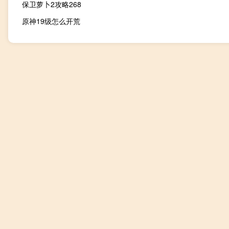
保卫萝卜2攻略268
原神19级怎么开荒