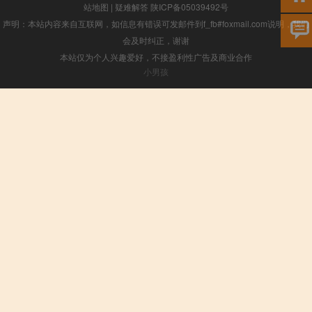
站地图
|
疑难解答
陕ICP备05039492号
声明：本站内容来自互联网，如信息有错误可发邮件到f_fb#foxmail.com说明，我们
会及时纠正，谢谢
本站仅为个人兴趣爱好，不接盈利性广告及商业合作
小男孩