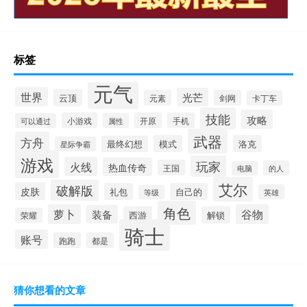
标签
元气
世界
光芒
云顶
元素
剑网
卡丁车
技能
攻略
小游戏
开原
手机
可以通过
属性
武器
方舟
模式
洛克
最终幻想
星际争霸
游戏
玩家
火线
热血传奇
王国
的人
电脑
艾尔
破解版
皮肤
礼包
自己的
英雄
等级
角色
萝卜
谷物
装备
西游
解锁
荣耀
骑士
账号
跑跑
都是
猜你想看的文章