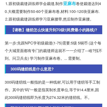
亚麻布
⒈跟初级裁缝训练师学会裁缝,制作
卷使裁缝达到4
0.大概需要制作50-60个亚麻布卷,材料:100-120块亚麻布.
⒉跟初级裁缝训练师学习亚麻腰带,然后制作亚麻腰。
【请教】缝纫怎么快速升到70级!(耗费最小的路线)?
第一步:先跟NPC学初级裁缝(1-75)需要:5级 5铜币 (这个每
个大城里面都有专门的裁缝师这就不一一介绍了---啥?找不
到。问卫兵去) 学习制作亚麻布卷。... 需要制。
300码缝纫线是什么意思?
300码缝纫线一般指的是一种线材,可以用于缝纫等手工制
作。其中的“码”一般是指英制长度单位,等于914.4厘米,因
此300码缝纫线即为长度为274.32米的缝纫线。不。