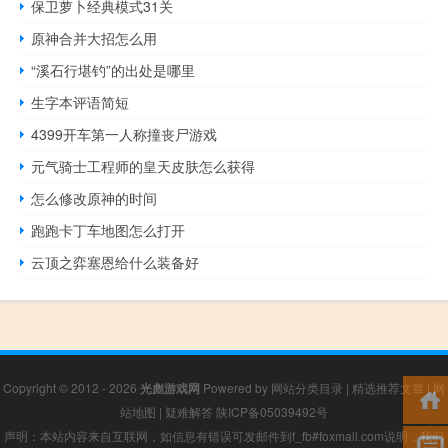
保卫萝卜经典模式31关
原神合并大招怎么用
“溪石行堪钓”的出处是哪里
生字本评语简短
4399开车第一人称撞丧尸游戏
元气骑士工程师的皇天皮肤怎么获得
怎么修改原神的时间
跑跑卡丁车地图怎么打开
云顶之弈塞恩给什么装备好
Copyright © 2012 - 2026
光彪游戏网
Powered by
网站分类目录
|
精选推荐文章
|
网
站地图
|
疑难解答
陕ICP备05039492号
声明：本站内容来自互联网，如信息有错误可发邮件到f_fb#foxmail.com说明，我们