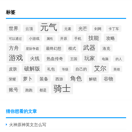
标签
元气
世界
光芒
云顶
元素
剑网
卡丁车
技能
攻略
小游戏
开原
手机
可以通过
属性
武器
方舟
模式
洛克
最终幻想
星际争霸
游戏
玩家
火线
热血传奇
王国
的人
电脑
艾尔
破解版
皮肤
礼包
自己的
英雄
等级
角色
萝卜
谷物
装备
西游
解锁
荣耀
骑士
账号
跑跑
都是
猜你想看的文章
火神原神英文怎么写