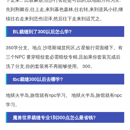
先到荆棘谷,往上走,来到暮色森林,往右转,来到逆风小径,继
续往右走来到悲伤沼泽,然后往下走来到诅咒之。
BL裁缝到了300以后怎么学?
350学分支。地点 沙塔斯城贫民区,占星银行背面楼下。有
三个NPC 要穿暗纹套必需暗纹专精,且如果你套装完成后
洗了分支,你的套装将不再能够使用。 300。
tbc裁缝300以后去哪学?
地狱火半岛,旅馆就有npc学习。 地狱火半岛,旅馆就有npc
学习。
魔兽世界裁缝专业1到300点怎么最省钱?