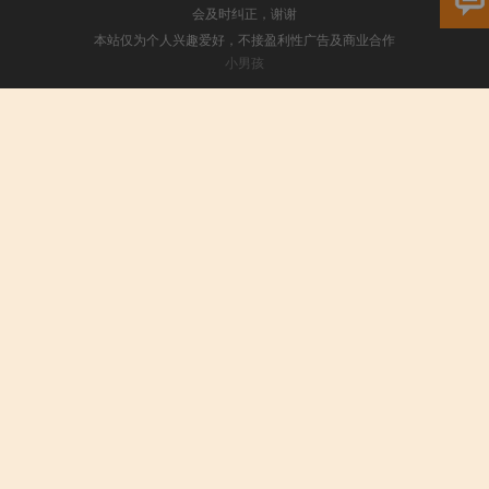
会及时纠正，谢谢
本站仅为个人兴趣爱好，不接盈利性广告及商业合作
小男孩