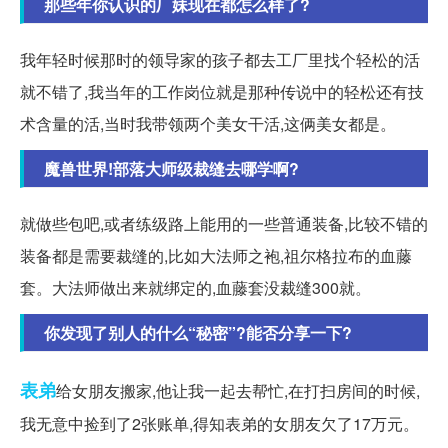
那些年你认识的厂妹现在都怎么样了?
我年轻时候那时的领导家的孩子都去工厂里找个轻松的活
就不错了,我当年的工作岗位就是那种传说中的轻松还有技
术含量的活,当时我带领两个美女干活,这俩美女都是。
魔兽世界!部落大师级裁缝去哪学啊?
就做些包吧,或者练级路上能用的一些普通装备,比较不错的
装备都是需要裁缝的,比如大法师之袍,祖尔格拉布的血藤
套。大法师做出来就绑定的,血藤套没裁缝300就。
你发现了别人的什么“秘密”?能否分享一下?
表弟
给女朋友搬家,他让我一起去帮忙,在打扫房间的时候,
我无意中捡到了2张账单,得知表弟的女朋友欠了17万元。