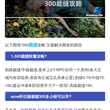
裁缝
以下围绕“300
攻略”主题解决网友的困惑
1-300裁缝附魔攻略?
初级裁缝/中级裁缝,基本上2个NPC在同一个房间(各大主
城均有训练师,请咨询主城卫兵具体位置),初级0-75/中级75-
150,建议冲满本阶段再学习下一阶段! 高级裁缝150。
wow怀旧服裁缝300多少级可以学?
下走来... 比较麻烦,但步行去还是可以的,以地图方向为主: