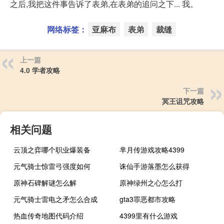
之后,我把这件事告诉了表弟,在表弟的追问之下... 我。
网络标签：
亚麻布
表弟
裁缝
上一篇
4.0 学者攻略
下一篇
冥王诅咒攻略
相关问题
云顶之弈哪个职业爆装备
芈月传游戏攻略4399
元气骑士惊雷弓强度如何
诛仙手游落墨怎么获得
原神石碑解谜怎么解
原神绿州之心怎么打
元气骑士雷电之矛怎么合成
gta3罪恶都市攻略
热血传奇地图代码介绍
4399里有什么游戏