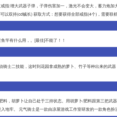
●红戒指:增大武器子弹，子弹伤害加一，激光不会变大，蓄力炮加
可以双持(cd贼长) 获取方式：想要获得全部戒指(4个)，需要联
鱼竿有什么用，。[最佳]不能了！！
启动骑士二技能，这时到花园拿成熟的萝卜、竹子等种出来的武器
捡肥料，胡萝卜让自己处于三持状态。用胡萝卜/肥料跟第三把武
入地牢。 元气骑士是一款由凉屋游戏工作室研发的一款角色扮