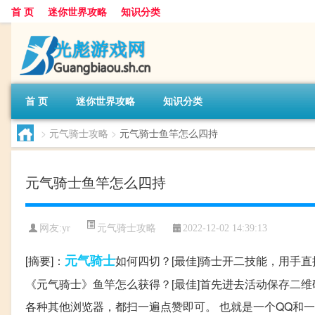
首 页
迷你世界攻略
知识分类
首 页
迷你世界攻略
知识分类
>
元气骑士攻略
>
元气骑士鱼竿怎么四持
元气骑士鱼竿怎么四持
元气骑士攻略
网友:
yr
2022-12-02 14:39:13
元气
骑士
[摘要]：
如何四切？[最佳]骑士开二技能，用手
《元气骑士》鱼竿怎么获得？[最佳]首先进去活动保存二维
各种其他浏览器，都扫一遍点赞即可。 也就是一个QQ和