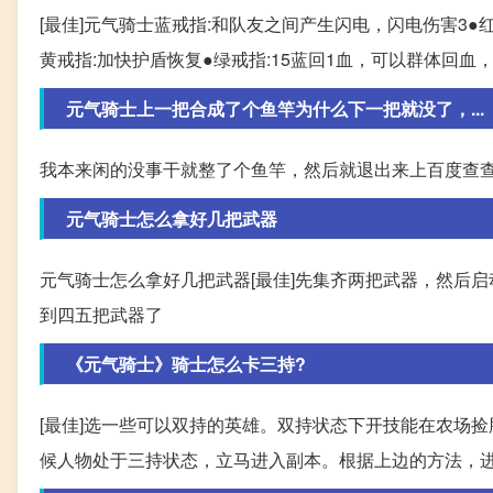
[最佳]元气骑士蓝戒指:和队友之间产生闪电，闪电伤害3
黄戒指:加快护盾恢复●绿戒指:15蓝回1血，可以群体回血，
元气骑士上一把合成了个鱼竿为什么下一把就没了，...
我本来闲的没事干就整了个鱼竿，然后就退出来上百度查查
元气骑士怎么拿好几把武器
元气骑士怎么拿好几把武器[最佳]先集齐两把武器，然后
到四五把武器了
《元气骑士》骑士怎么卡三持?
[最佳]选一些可以双持的英雄。双持状态下开技能在农场
候人物处于三持状态，立马进入副本。根据上边的方法，进