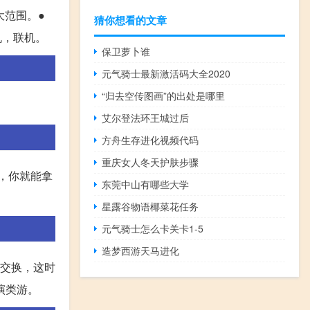
大范围。●
猜你想看的文章
机，联机。
保卫萝卜谁
元气骑士最新激活码大全2020
“归去空传图画”的出处是哪里
艾尔登法环王城过后
方舟生存进化视频代码
重庆女人冬天护肤步骤
，你就能拿
东莞中山有哪些大学
星露谷物语椰菜花任务
元气骑士怎么卡关卡1-5
造梦西游天马进化
器交换，这时
演类游。