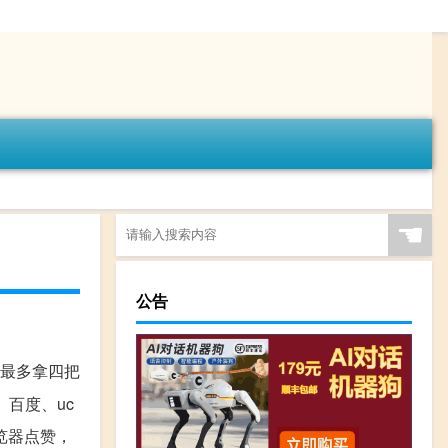
☚
公告
最多拿四把
百度、uc
览器点赞，