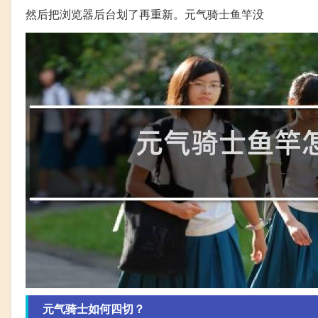
然后把浏览器后台划了再重新。元气骑士鱼竿没
元气骑士如何四切？