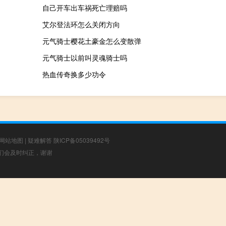
自己开车出车祸死亡理赔吗
艾尔登法环怎么关闭方向
元气骑士樱花土豪金怎么变散弹
元气骑士以前叫灵魂骑士吗
热血传奇换多少功令
网站地图
|
疑难解答
陕ICP备05039492号
，我们会及时纠正，谢谢