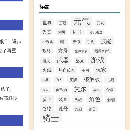
标签
元气
世界
云顶
元素
光芒
剑网
卡丁车
可以通过
技能
都扫一遍点
小游戏
开原
手机
属性
方舟
攻略
划了再重
最终幻想
星际争霸
游戏
武器
模式
洛克
玩家
火线
热血传奇
王国
破解版
皮肤
礼包
的人
电脑
艾尔
图纸了。
自己的
英雄
荣耀
等级
角色
拥有高科技
萝卜
装备
西游
解锁
谷物
账号
跑跑
都是
骑士