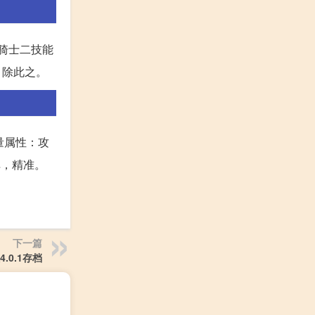
骑士二技能
。除此之。
量属性：攻
弹，精准。
下一篇
.0.1存档