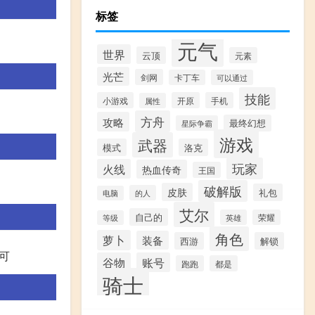
标签
元气
世界
云顶
元素
光芒
剑网
卡丁车
可以通过
技能
小游戏
开原
手机
属性
方舟
攻略
最终幻想
星际争霸
游戏
武器
模式
洛克
玩家
火线
热血传奇
王国
破解版
皮肤
礼包
的人
电脑
艾尔
自己的
英雄
荣耀
等级
角色
萝卜
装备
西游
解锁
即可
谷物
账号
跑跑
都是
骑士