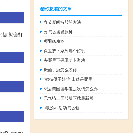
a。
猜你想看的文章
春节期间持股的方法
要怎么摆设原神
)键,就会打
项羽s8攻略
保卫萝卜系列哪个好玩
去哪里下保卫萝卜游戏
诛仙手游怎么装修
“效技供子娱”的出处是哪里
想去美国留学但是没钱怎么办
元气骑士国服版下载最新版
cf戴尔cf活动怎么领
Blueprin