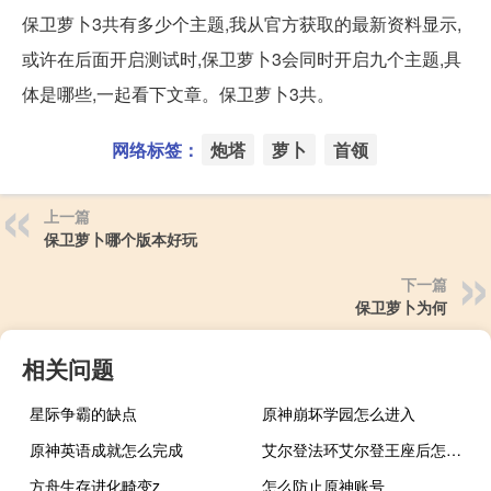
保卫萝卜3共有多少个主题,我从官方获取的最新资料显示,
或许在后面开启测试时,保卫萝卜3会同时开启九个主题,具
体是哪些,一起看下文章。保卫萝卜3共。
网络标签：
炮塔
萝卜
首领
上一篇
保卫萝卜哪个版本好玩
下一篇
保卫萝卜为何
相关问题
星际争霸的缺点
原神崩坏学园怎么进入
原神英语成就怎么完成
艾尔登法环艾尔登王座后怎么走
方舟生存进化畸变z
怎么防止原神账号