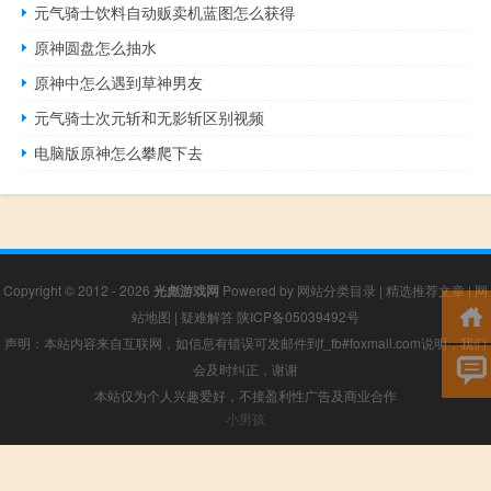
元气骑士饮料自动贩卖机蓝图怎么获得
原神圆盘怎么抽水
原神中怎么遇到草神男友
元气骑士次元斩和无影斩区别视频
电脑版原神怎么攀爬下去
Copyright © 2012 - 2026
光彪游戏网
Powered by
网站分类目录
|
精选推荐文章
|
网
站地图
|
疑难解答
陕ICP备05039492号
声明：本站内容来自互联网，如信息有错误可发邮件到f_fb#foxmail.com说明，我们
会及时纠正，谢谢
本站仅为个人兴趣爱好，不接盈利性广告及商业合作
小男孩