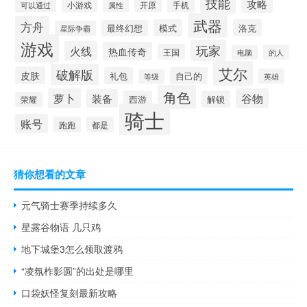
技能
攻略
小游戏
开原
手机
可以通过
属性
武器
方舟
模式
洛克
最终幻想
星际争霸
游戏
玩家
火线
热血传奇
王国
的人
电脑
艾尔
破解版
皮肤
礼包
自己的
英雄
等级
角色
萝卜
谷物
装备
西游
解锁
荣耀
骑士
账号
跑跑
都是
猜你想看的文章
元气骑士赛季持续多久
星露谷物语 几只鸡
地下城堡3怎么领取渡鸦
“凌氛柞影圆”的出处是哪里
口袋妖怪复刻最新攻略