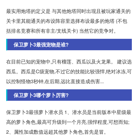
最实用炮塔的定义是 与其他炮塔同时出现且被玩家通关的
关卡里其能通关的布设阵容里选择布设最多的炮塔 (不包
括排名竞赛和所有非主/支线关卡) 当然它的竞争对。
保卫萝卜3最强宠物是谁?
在目前已知的宠物中,只有榴莲、西瓜以及火龙果。 建议选
西瓜。西瓜是C级宠物,不过它的技能比较强悍,绝对冰冻,可
以控制怪物3秒钟,在后期,远比直接造成伤害...
保卫萝卜3哪个萝卜厉害?
保卫萝卜3最强萝卜潜水员 1、潜水员是当前版本中星级最
高的萝卜角色,最高可升级到一个月亮,强悍程度,可想而知;
2、属性加成数值远超其他萝卜角色,首先是冒。