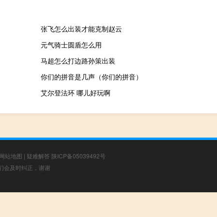
张飞怎么出装才能克制赵云
元气骑士圆盾怎么用
马超怎么打边路孙策出装
你们的拼音是几声（你们的拼音）
艾尔登法环 哪儿好玩啊
网站地图
|
疑难解答
陕ICP备05039492号
，我们会及时纠正，谢谢