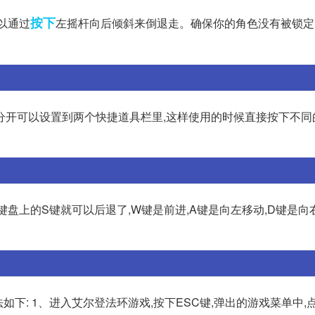
按下
以通过
左摇杆向后倾斜来倒退走。确保你的角色没有被锁定
分开可以设置到两个快捷道具栏里,这样使用的时候直接按下不同
键盘上的S键就可以后退了,W键是前进,A键是向左移动,D键是向右
如下: 1、进入艾尔登法环游戏,按下ESC键,弹出的游戏菜单中,