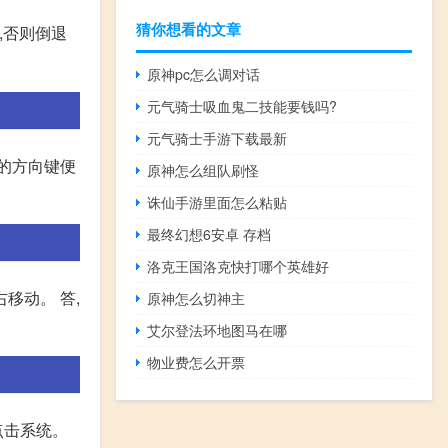
猜你想看的文章
,否则倒退
原神pc怎么调对话
元气骑士吸血鬼二技能要钱吗?
元气骑士手游下载最新
的方向键便
原神怎么组队刷怪
诛仙手游里面怎么粘贴
最终幻想6安卓 存档
洛克王国洛克快打哪个英雄好
移动。 答,
原神怎么切神主
艾尔登法环地图马在哪
物业费怎么开票
点击系统。