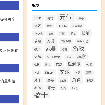
标签
元气
世界
云顶
结构,每个
元素
光芒
剑网
卡丁车
可以通过
技能
小游戏
开原
手机
属性
方舟
攻略
最终幻想
星际争霸
游戏
武器
模式
洛克
戏 选择最后
玩家
火线
热血传奇
王国
破解版
皮肤
礼包
的人
电脑
艾尔
自己的
英雄
荣耀
等级
角色
萝卜
装备
西游
解锁
人流量和便
谷物
账号
跑跑
都是
骑士