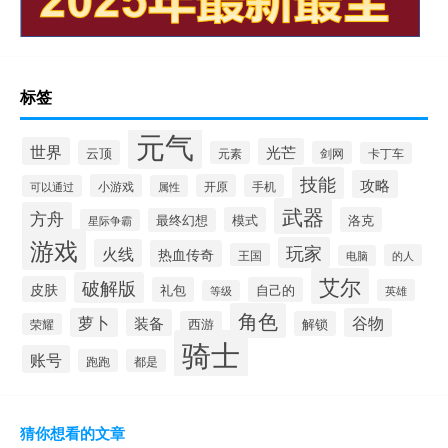
标签
元气
世界
光芒
云顶
元素
剑网
卡丁车
技能
攻略
小游戏
开原
手机
可以通过
属性
武器
方舟
模式
洛克
最终幻想
星际争霸
游戏
玩家
火线
热血传奇
王国
的人
电脑
艾尔
破解版
皮肤
礼包
自己的
英雄
等级
角色
萝卜
谷物
装备
西游
解锁
荣耀
骑士
账号
跑跑
都是
猜你想看的文章