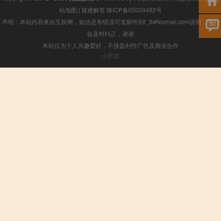
站地图
|
疑难解答
陕ICP备05039492号
声明：本站内容来自互联网，如信息有错误可发邮件到f_fb#foxmail.com说明，我们
会及时纠正，谢谢
本站仅为个人兴趣爱好，不接盈利性广告及商业合作
小男孩