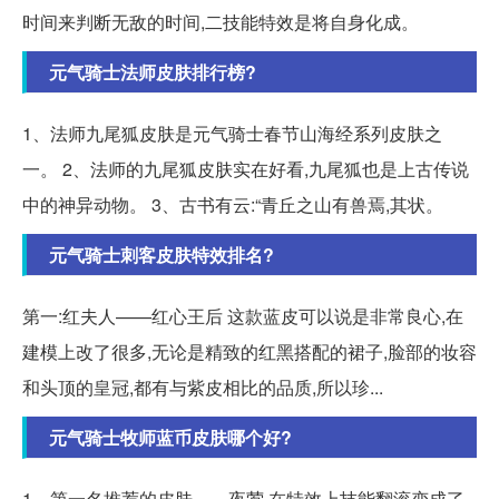
时间来判断无敌的时间,二技能特效是将自身化成。
元气骑士法师皮肤排行榜?
1、法师九尾狐皮肤是元气骑士春节山海经系列皮肤之
一。 2、法师的九尾狐皮肤实在好看,九尾狐也是上古传说
中的神异动物。 3、古书有云:“青丘之山有兽焉,其状。
元气骑士刺客皮肤特效排名?
第一:红夫人——红心王后 这款蓝皮可以说是非常良心,在
建模上改了很多,无论是精致的红黑搭配的裙子,脸部的妆容
和头顶的皇冠,都有与紫皮相比的品质,所以珍...
元气骑士牧师蓝币皮肤哪个好?
1、第一名推荐的皮肤——夜莺 在特效上技能翻滚变成了