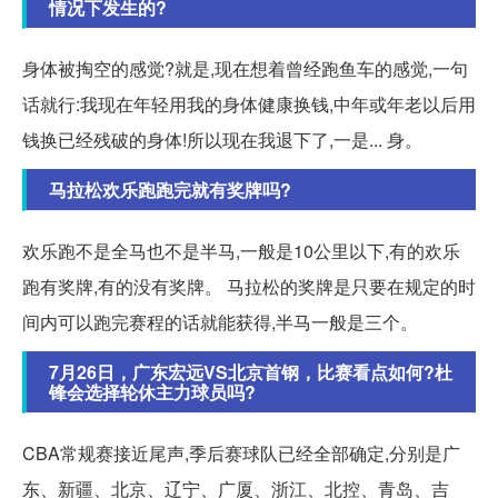
情况下发生的?
身体被掏空的感觉?就是,现在想着曾经跑鱼车的感觉,一句
话就行:我现在年轻用我的身体健康换钱,中年或年老以后用
钱换已经残破的身体!所以现在我退下了,一是... 身。
马拉松欢乐跑跑完就有奖牌吗?
欢乐跑不是全马也不是半马,一般是10公里以下,有的欢乐
跑有奖牌,有的没有奖牌。 马拉松的奖牌是只要在规定的时
间内可以跑完赛程的话就能获得,半马一般是三个。
7月26日，广东宏远VS北京首钢，比赛看点如何?杜
锋会选择轮休主力球员吗?
CBA常规赛接近尾声,季后赛球队已经全部确定,分别是广
东、新疆、北京、辽宁、广厦、浙江、北控、青岛、吉