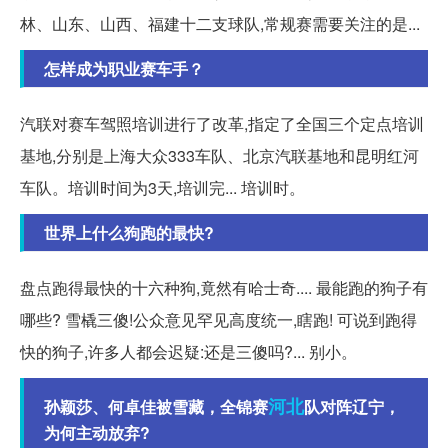
林、山东、山西、福建十二支球队,常规赛需要关注的是...
怎样成为职业赛车手？
汽联对赛车驾照培训进行了改革,指定了全国三个定点培训
基地,分别是上海大众333车队、北京汽联基地和昆明红河
车队。培训时间为3天,培训完... 培训时。
世界上什么狗跑的最快?
盘点跑得最快的十六种狗,竟然有哈士奇.... 最能跑的狗子有
哪些? 雪橇三傻!公众意见罕见高度统一,瞎跑! 可说到跑得
快的狗子,许多人都会迟疑:还是三傻吗?... 别小。
河北
孙颖莎、何卓佳被雪藏，全锦赛
队对阵辽宁，
为何主动放弃?