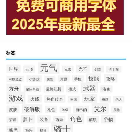
标签
元气
世界
光芒
云顶
元素
剑网
卡丁车
技能
攻略
小游戏
开原
手机
可以通过
属性
武器
方舟
模式
洛克
最终幻想
星际争霸
游戏
玩家
火线
热血传奇
王国
的人
电脑
艾尔
破解版
皮肤
礼包
自己的
英雄
等级
角色
萝卜
谷物
装备
西游
解锁
荣耀
骑士
账号
跑跑
都是