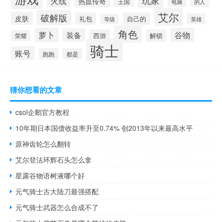
玩家
火线
热血传奇
王国
的人
电脑
艾尔
破解版
皮肤
礼包
自己的
英雄
等级
角色
萝卜
谷物
装备
西游
解锁
荣耀
骑士
账号
跑跑
都是
猜你想看的文章
csol企鹅官方教程
10年期日本国债收益率升至0.74% 创2013年以来最高水平
原神齿轮怎么翻转
艾尔登法环辉石头怎么拿
星露谷物语树液哪个好
元气骑士古大陆刀最强搭配
元气骑士武器怎么合成不了