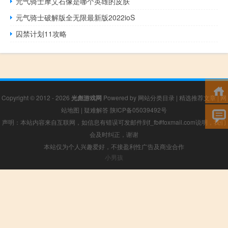
元气骑士摩艾石像是哪个英雄的皮肤
元气骑士破解版全无限最新版2022ioS
囚禁计划11攻略
Copyright © 2012 - 2026
光彪游戏网
Powered by
网站分类目录
|
精选推荐文章
|
网
站地图
|
疑难解答
陕ICP备05039492号
声明：本站内容来自互联网，如信息有错误可发邮件到f_fb#foxmail.com说明，我们
会及时纠正，谢谢
本站仅为个人兴趣爱好，不接盈利性广告及商业合作
小男孩