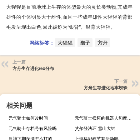
大猩猩是目前地球上生存的体型最大的灵长类动物,其成年
雄性的个体明显大于雌性,而且一些成年雄性大猩猩的背部
毛发呈现出白色,因此被称为“银背”。银背大猩猩。
网络标签：
大猩猩
孢子
方舟
上一篇
方舟生存进化rex分布
下一篇
方舟生存进化地牢蜘蛛
相关问题
元气骑士如何改时间
元气骑士损坏的机器人和摩托车怎么修
元气骑士存档号有风险吗
艾尔登法环 雪山大钟
原神下期深渊怎么打的
上海福彩春节有活动吗