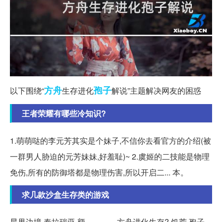
方舟
孢子
以下围绕“
生存进化
解说”主题解决网友的困惑
王者荣耀有哪些冷知识?
1.萌萌哒的李元芳其实是个妹子,不信你去看官方的介绍(被
一群男人胁迫的元芳妹妹,好羞耻)~ 2.虞姬的二技能是物理
免伤,所有的防御塔都是物理伤害,所以开启二... 本。
求几款沙盒生存类的游戏
星界边境 泰拉瑞亚 额。。。。方舟进化生存? 饥荒 孢子 ,