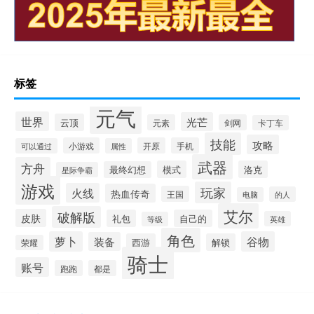
标签
元气
世界
光芒
云顶
元素
剑网
卡丁车
技能
攻略
小游戏
开原
手机
可以通过
属性
武器
方舟
模式
洛克
最终幻想
星际争霸
游戏
玩家
火线
热血传奇
王国
的人
电脑
艾尔
破解版
皮肤
礼包
自己的
英雄
等级
角色
萝卜
谷物
装备
西游
解锁
荣耀
骑士
账号
跑跑
都是