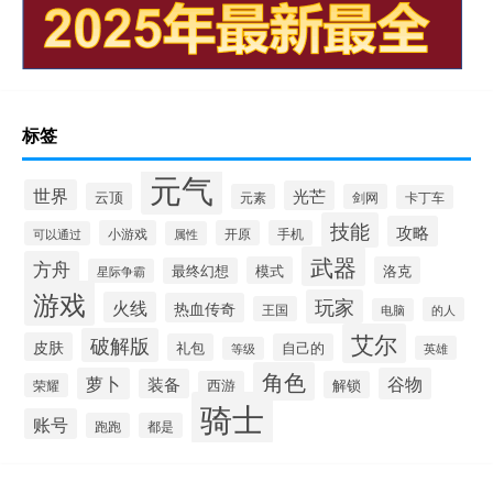
标签
元气
世界
光芒
云顶
元素
剑网
卡丁车
技能
攻略
小游戏
开原
手机
可以通过
属性
武器
方舟
模式
洛克
最终幻想
星际争霸
游戏
玩家
火线
热血传奇
王国
的人
电脑
艾尔
破解版
皮肤
礼包
自己的
英雄
等级
角色
萝卜
谷物
装备
西游
解锁
荣耀
骑士
账号
跑跑
都是