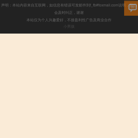
声明：本站内容来自互联网，如信息有错误可发邮件到f_fb#foxmail.com说明，我们
会及时纠正，谢谢
本站仅为个人兴趣爱好，不接盈利性广告及商业合作
小男孩