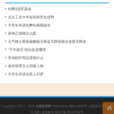
剑网3冠军是谁
北京工业大学在职研究生优势
方舟生存进化孵化视频超长
原神乙胡桃怎么配
元气骑士最新破解版无限蓝无限技能全皮肤无限血
“子午俱无”的出处是哪里
劳动防护用品是指什么
迷你世界怎么切换人物
方舟生存进化双人幻梦
Copyright © 2012 - 2026
光彪游戏网
Powered by
网站分类目录
|
精选推荐文章
|
网
站地图
|
疑难解答
陕ICP备05039492号