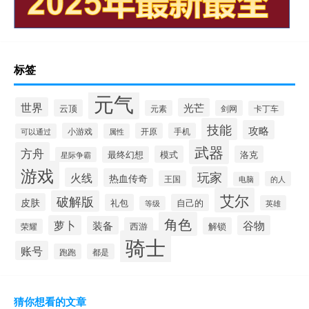
标签
元气
世界
光芒
云顶
元素
剑网
卡丁车
技能
攻略
小游戏
开原
手机
可以通过
属性
武器
方舟
模式
洛克
最终幻想
星际争霸
游戏
玩家
火线
热血传奇
王国
的人
电脑
艾尔
破解版
皮肤
礼包
自己的
英雄
等级
角色
萝卜
谷物
装备
西游
解锁
荣耀
骑士
账号
跑跑
都是
猜你想看的文章