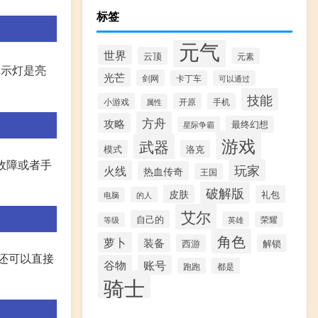
标签
元气
世界
云顶
元素
指示灯是亮
光芒
剑网
卡丁车
可以通过
技能
小游戏
开原
手机
属性
方舟
攻略
最终幻想
星际争霸
游戏
武器
模式
洛克
故障或者手
玩家
火线
热血传奇
王国
破解版
皮肤
礼包
的人
电脑
艾尔
自己的
英雄
荣耀
等级
角色
萝卜
装备
西游
解锁
D,还可以直接
谷物
账号
跑跑
都是
骑士