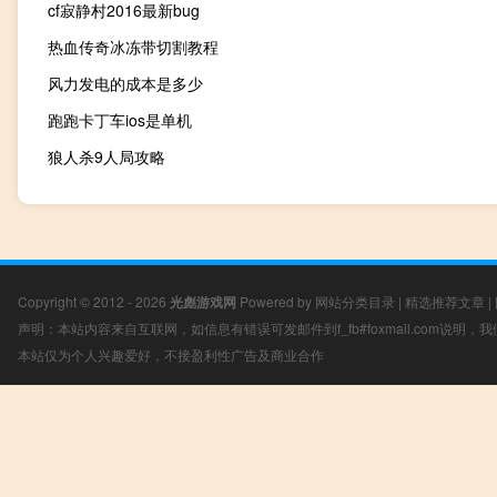
cf寂静村2016最新bug
热血传奇冰冻带切割教程
风力发电的成本是多少
跑跑卡丁车ios是单机
狼人杀9人局攻略
Copyright © 2012 - 2026
光彪游戏网
Powered by
网站分类目录
|
精选推荐文章
|
声明：本站内容来自互联网，如信息有错误可发邮件到f_fb#foxmail.com说明
本站仅为个人兴趣爱好，不接盈利性广告及商业合作