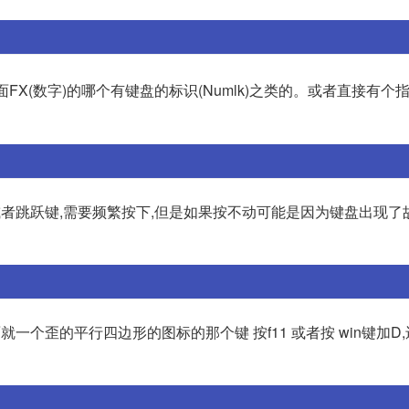
面FX(数字)的哪个有键盘的标识(Numlk)之类的。或者直接有个
或者跳跃键,需要频繁按下,但是如果按不动可能是因为键盘出现了
是上面就一个歪的平行四边形的图标的那个键 按f11 或者按 win键加