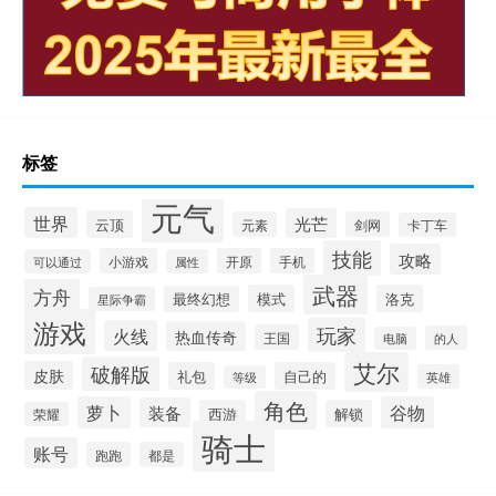
标签
元气
世界
光芒
云顶
元素
剑网
卡丁车
技能
攻略
小游戏
开原
手机
可以通过
属性
武器
方舟
模式
洛克
最终幻想
星际争霸
游戏
玩家
火线
热血传奇
王国
的人
电脑
艾尔
破解版
皮肤
礼包
自己的
英雄
等级
角色
萝卜
谷物
装备
西游
解锁
荣耀
骑士
账号
跑跑
都是