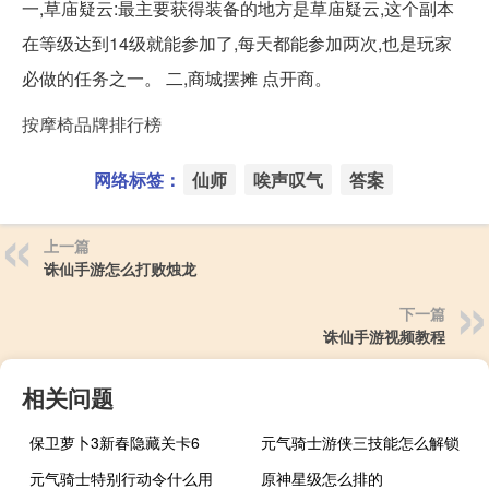
一,草庙疑云:最主要获得装备的地方是草庙疑云,这个副本
在等级达到14级就能参加了,每天都能参加两次,也是玩家
必做的任务之一。 二,商城摆摊 点开商。
按摩椅品牌排行榜
网络标签：
仙师
唉声叹气
答案
上一篇
诛仙手游怎么打败烛龙
下一篇
诛仙手游视频教程
相关问题
保卫萝卜3新春隐藏关卡6
元气骑士游侠三技能怎么解锁
元气骑士特别行动令什么用
原神星级怎么排的