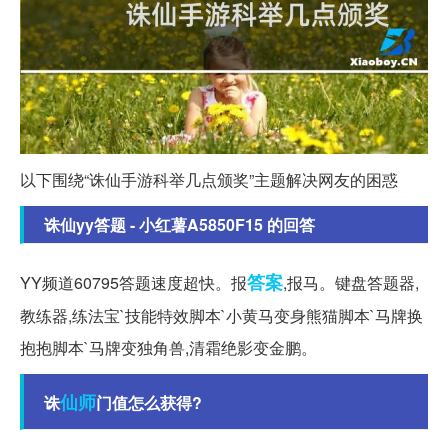
以下围绕“诛仙手游科举几点颁奖”主题解决网友的困惑
诛仙yy答题 - 小红薯A5850F15 的回答
答案
YY频道60795答题速度超快。报
,报马。键盘答题器,
教练器,练法宝`技能特效脚本`小黄马变身熊猫脚本`马牌换
抱抱脚本`马牌变独角兽,清霜绝影变金鹏。
仙师
诛
门值怎么获得?