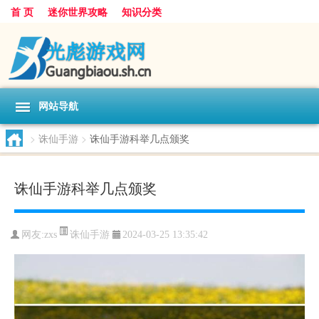
首 页
迷你世界攻略
知识分类
网站导航
>
诛仙手游
>
诛仙手游科举几点颁奖
诛仙手游科举几点颁奖
诛仙手游
网友:
zxs
2024-03-25 13:35:42