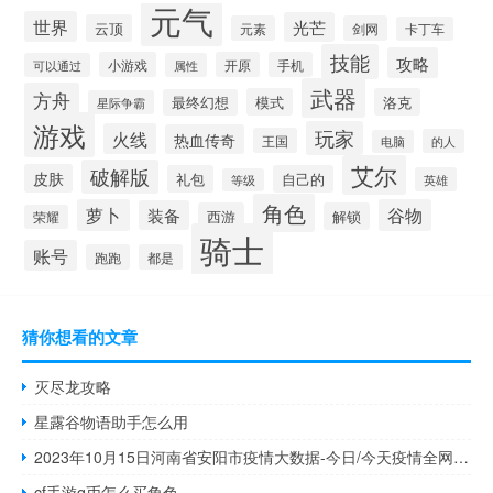
元气
世界
光芒
云顶
元素
剑网
卡丁车
技能
攻略
小游戏
开原
手机
可以通过
属性
武器
方舟
模式
洛克
最终幻想
星际争霸
游戏
玩家
火线
热血传奇
王国
的人
电脑
艾尔
破解版
皮肤
礼包
自己的
英雄
等级
角色
萝卜
谷物
装备
西游
解锁
荣耀
骑士
账号
跑跑
都是
猜你想看的文章
灭尽龙攻略
星露谷物语助手怎么用
2023年10月15日河南省安阳市疫情大数据-今日/今天疫情全网搜索最新实时消息动态情况通知播报
cf手游q币怎么买角色