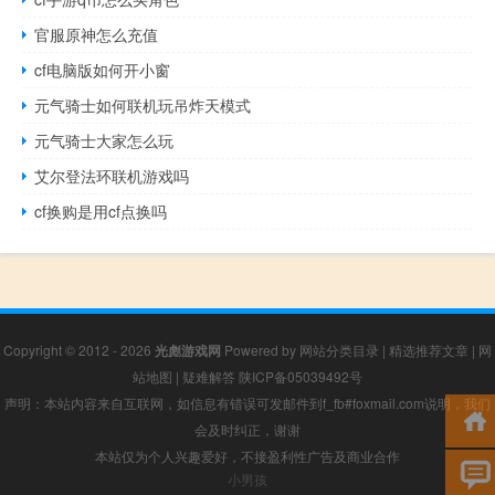
官服原神怎么充值
cf电脑版如何开小窗
元气骑士如何联机玩吊炸天模式
元气骑士大家怎么玩
艾尔登法环联机游戏吗
cf换购是用cf点换吗
Copyright © 2012 - 2026
光彪游戏网
Powered by
网站分类目录
|
精选推荐文章
|
网
站地图
|
疑难解答
陕ICP备05039492号
声明：本站内容来自互联网，如信息有错误可发邮件到f_fb#foxmail.com说明，我们
会及时纠正，谢谢
本站仅为个人兴趣爱好，不接盈利性广告及商业合作
小男孩