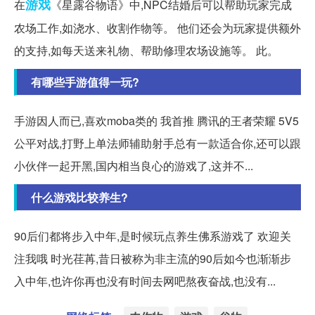
游戏
在
《星露谷物语》中,NPC结婚后可以帮助玩家完成
农场工作,如浇水、收割作物等。 他们还会为玩家提供额外
的支持,如每天送来礼物、帮助修理农场设施等。 此。
有哪些手游值得一玩?
手游因人而已,喜欢moba类的 我首推 腾讯的王者荣耀 5V5
公平对战,打野上单法师辅助射手总有一款适合你,还可以跟
小伙伴一起开黑,国内相当良心的游戏了,这并不...
什么游戏比较养生?
90后们都将步入中年,是时候玩点养生佛系游戏了 欢迎关
注我哦 时光荏苒,昔日被称为非主流的90后如今也渐渐步
入中年,也许你再也没有时间去网吧熬夜奋战,也没有...