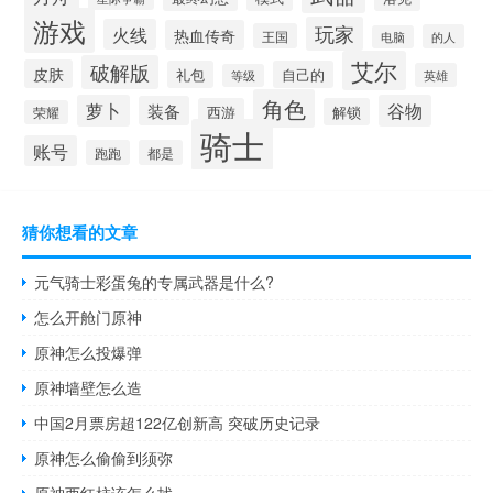
游戏
玩家
火线
热血传奇
王国
的人
电脑
艾尔
破解版
皮肤
礼包
自己的
英雄
等级
角色
萝卜
谷物
装备
西游
解锁
荣耀
骑士
账号
跑跑
都是
猜你想看的文章
元气骑士彩蛋兔的专属武器是什么?
怎么开舱门原神
原神怎么投爆弹
原神墙壁怎么造
中国2月票房超122亿创新高 突破历史记录
原神怎么偷偷到须弥