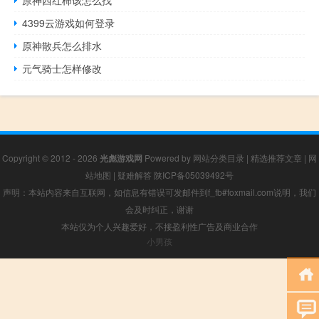
原神西红柿该怎么找
4399云游戏如何登录
原神散兵怎么排水
元气骑士怎样修改
Copyright © 2012 - 2026
光彪游戏网
Powered by
网站分类目录
|
精选推荐文章
|
网
站地图
|
疑难解答
陕ICP备05039492号
声明：本站内容来自互联网，如信息有错误可发邮件到f_fb#foxmail.com说明，我们
会及时纠正，谢谢
本站仅为个人兴趣爱好，不接盈利性广告及商业合作
小男孩