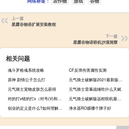
网络标签：
农作物
游戏
谷物
上一篇
星露谷物语扩展安装教程
下一篇
星露谷物语联机沙漠洞窟
相关问题
魂斗罗枪魂系统攻略
CF反弹伤害属性实测
原神 剧情公子怎么打
元气骑士破解版2021最新版修改器可联机
元气骑士宠物皮肤怎么获得
元气骑士雷暴战锤吃什么天赋
对的打v错的打x（对号(V)和错号(X)是怎么来的）
元气骑士破解版远程联机最新版4.0.1
创业的定义是什么?如何理解（创业的定义）
净水器RO膜哪个牌子好