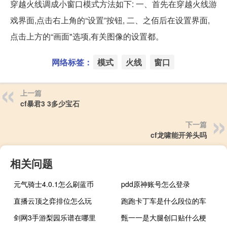
穿越火线调成小窗口模式方法如下: 一、首先在穿越火线游
戏界面,点击右上角的“设置”按钮, 二、之佰后在设置界面,
点击上方的“画面"选项,有关图像的设置都。
网络标签：
模式
火线
窗口
上一篇
cf暴君3 3多少宝石
下一篇
cf龙啸能开斧头吗
相关问题
元气骑士4.0.1怎么刷蓝币
pdd原神账号怎么登录
直播云顶之弈排位怎么玩
跑跑卡丁车是什么段位的车
剑网3手游梨园乐谱在哪里
甄一一是大腿创口贴什么梗