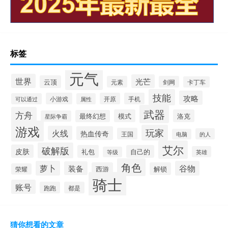
标签
元气
世界
光芒
云顶
元素
剑网
卡丁车
技能
攻略
小游戏
开原
手机
可以通过
属性
武器
方舟
模式
洛克
最终幻想
星际争霸
游戏
玩家
火线
热血传奇
王国
的人
电脑
艾尔
破解版
皮肤
礼包
自己的
英雄
等级
角色
萝卜
谷物
装备
西游
解锁
荣耀
骑士
账号
跑跑
都是
猜你想看的文章