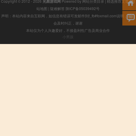
Copyright © 2012 - 2026
光彪游戏网
Powered by
网站分类目录
|
精选推荐文章
|
网
站地图
|
疑难解答
陕ICP备05039492号
声明：本站内容来自互联网，如信息有错误可发邮件到f_fb#foxmail.com说明，我们
会及时纠正，谢谢
本站仅为个人兴趣爱好，不接盈利性广告及商业合作
小男孩