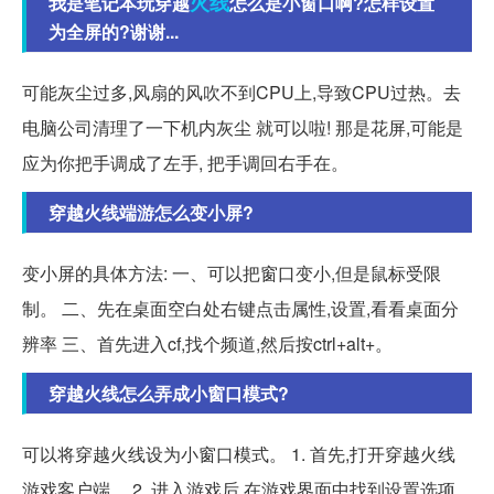
火线
我是笔记本玩穿越
怎么是小窗口啊?怎样设置
为全屏的?谢谢...
可能灰尘过多,风扇的风吹不到CPU上,导致CPU过热。去
电脑公司清理了一下机内灰尘 就可以啦! 那是花屏,可能是
应为你把手调成了左手, 把手调回右手在。
穿越火线端游怎么变小屏?
变小屏的具体方法: 一、可以把窗口变小,但是鼠标受限
制。 二、先在桌面空白处右键点击属性,设置,看看桌面分
辨率 三、首先进入cf,找个频道,然后按ctrl+alt+。
穿越火线怎么弄成小窗口模式?
可以将穿越火线设为小窗口模式。 1. 首先,打开穿越火线
游戏客户端。 2. 进入游戏后,在游戏界面中找到设置选项