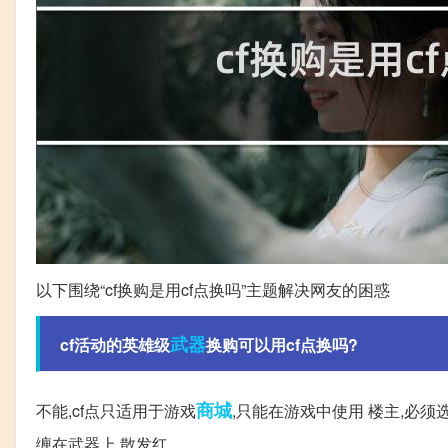
以下围绕“cf换购是用cf点换吗”主题解决网友的困惑
武器
cf活动的英雄级
换购可以用cf点换吗?
商城
不能,cf点只适用于游戏
,只能在游戏中使用 楼主,必须选
缠在武器上,散发红。