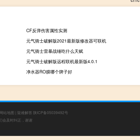
cf1
CF反弹伤害属性实测
元气骑士破解版2021最新版修改器可联机
元气骑士雷暴战锤吃什么天赋
元气骑士破解版远程联机最新版4.0.1
净水器RO膜哪个牌子好
网站地图
|
疑难解答
陕ICP备05039492号
，我们会及时纠正，谢谢