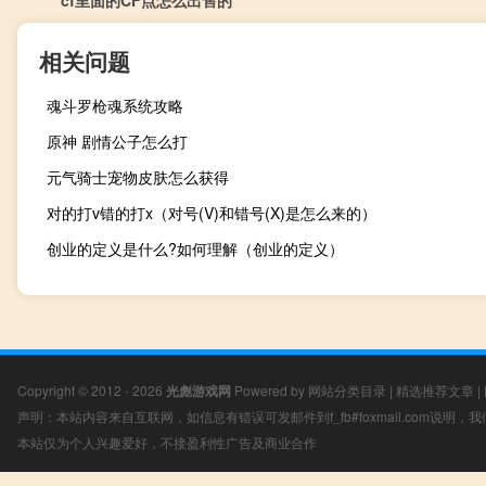
cf里面的CF点怎么出售的
相关问题
魂斗罗枪魂系统攻略
原神 剧情公子怎么打
元气骑士宠物皮肤怎么获得
对的打v错的打x（对号(V)和错号(X)是怎么来的）
创业的定义是什么?如何理解（创业的定义）
Copyright © 2012 - 2026
光彪游戏网
Powered by
网站分类目录
|
精选推荐文章
|
声明：本站内容来自互联网，如信息有错误可发邮件到f_fb#foxmail.com说明
本站仅为个人兴趣爱好，不接盈利性广告及商业合作