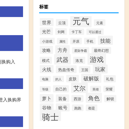
标签
元气
世界
云顶
元素
光芒
剑网
卡丁车
可以通过
技能
小游戏
开原
手机
属性
方舟
攻略
最终幻想
星际争霸
游戏
武器
模式
洛克
到换购入
玩家
火线
热血传奇
王国
破解版
皮肤
礼包
的人
电脑
艾尔
自己的
英雄
荣耀
等级
角色
萝卜
装备
西游
解锁
进入换购界
谷物
账号
跑跑
都是
骑士