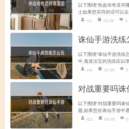
以下围绕“热血传奇灵符哪
士如果想买符的话可以去盟
rxc
03-26
0
诛仙手游洗练
以下围绕“诛仙手游洗练
中,鬼道法宝的洗练应以增
zxs
03-26
0
对战重要吗诛
以下围绕“对战重要吗诛
题,如果您在诛仙手游中遇
dzz
03-26
0