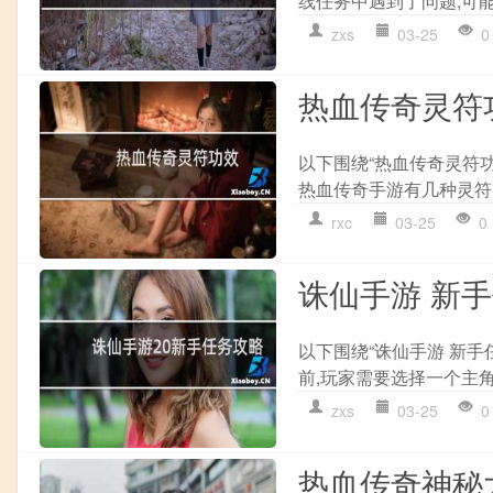
线任务中遇到了问题,可能是以
zxs
03-25
0
热血传奇灵符
以下围绕“热血传奇灵符功效
热血传奇手游有几种灵符?
rxc
03-25
0
诛仙手游 新
以下围绕“诛仙手游 新手
前,玩家需要选择一个主角
zxs
03-25
0
热血传奇神秘