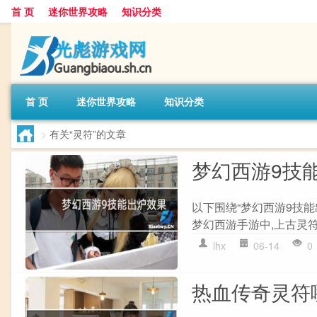
首 页
迷你世界攻略
知识分类
首 页
迷你世界攻略
知识分类
>
有关“灵符”的文章
梦幻西游9技
以下围绕“梦幻西游9技能
梦幻西游手游中,上古灵符
lhx
06-14
0
热血传奇灵符