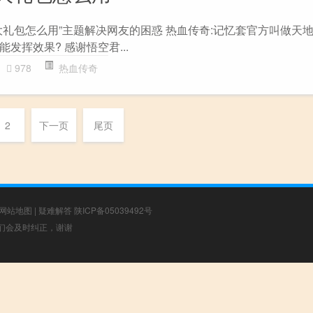
大礼包怎么用”主题解决网友的困惑 热血传奇:记忆套官方叫做天
发挥效果? 感谢悟空君...
978
热血传奇
2
下一页
尾页
网站地图
|
疑难解答
陕ICP备05039492号
，我们会及时纠正，谢谢