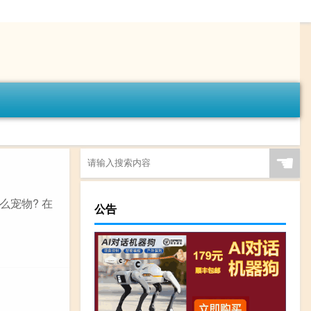
☚
么宠物? 在
公告