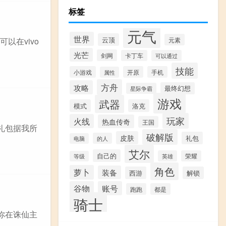
标签
元气
世界
云顶
元素
以在vivo
光芒
剑网
卡丁车
可以通过
技能
小游戏
开原
手机
属性
方舟
攻略
最终幻想
星际争霸
游戏
武器
模式
洛克
玩家
火线
热血传奇
王国
礼包据我所
破解版
皮肤
礼包
的人
电脑
艾尔
自己的
英雄
荣耀
等级
角色
萝卜
装备
西游
解锁
谷物
账号
跑跑
都是
骑士
你在诛仙主