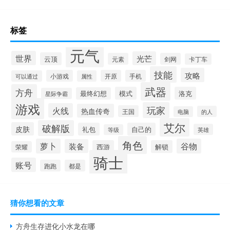
标签
元气
世界
光芒
云顶
元素
剑网
卡丁车
技能
攻略
小游戏
开原
手机
可以通过
属性
武器
方舟
模式
洛克
最终幻想
星际争霸
游戏
玩家
火线
热血传奇
王国
的人
电脑
艾尔
破解版
皮肤
礼包
自己的
英雄
等级
角色
萝卜
谷物
装备
西游
解锁
荣耀
骑士
账号
跑跑
都是
猜你想看的文章
方舟生存进化小水龙在哪