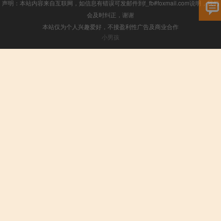
声明：本站内容来自互联网，如信息有错误可发邮件到f_fb#foxmail.com说明，我们
会及时纠正，谢谢
本站仅为个人兴趣爱好，不接盈利性广告及商业合作
小男孩