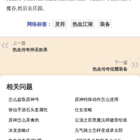
魔谷,然后去庄园。
网络标签：
灵符
热血江湖
装备
上一篇
热血传奇神圣效果
下一篇
热血传奇炫耀装备
相关问题
怎么盗取原神号
原神特殊动作怎么使用
诛仙手游石头套属性
仕女攻略
原神怎么弄禽肉
云顶之弈黑魔法师徽章给谁
冰龙攻略cf
元气骑士怎样变成承太郎