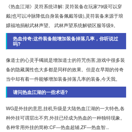
《热血江湖》灵符系统详解: 灵符装备在玩家79级可以穿
戴(也可以冲脉降低自身装备佩戴等级),灵符装备来源于琅
嬛福地捐献武林声望。 武林声望系统解锁区服等级9。
热血传奇:这件装备能增加装备掉落几率，你听说过
吗?
像道士的心灵手镯就是增加道士的符咒伤害,游戏中很多装
备的隐藏属性也大多都是同样的效果。但是在早期的传奇
当中却有着一件能够增加装备掉落几率的装备,今天我。
请问热血江湖的一些术语?
WG是外挂的意思,挂机升级是大陆热血江湖的一大特色,各
种外挂可谓层出不穷,外挂已经成为热血的一种独特现象。
各种常用外挂的简称:CF—热血超辅,ZF—热血智...