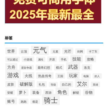
标签
元气
世界
光芒
云顶
元素
剑网
卡丁车
技能
攻略
小游戏
开原
手机
可以通过
属性
武器
方舟
模式
洛克
最终幻想
星际争霸
游戏
玩家
火线
热血传奇
王国
的人
电脑
艾尔
破解版
皮肤
礼包
自己的
英雄
等级
角色
萝卜
谷物
装备
西游
解锁
荣耀
骑士
账号
跑跑
都是