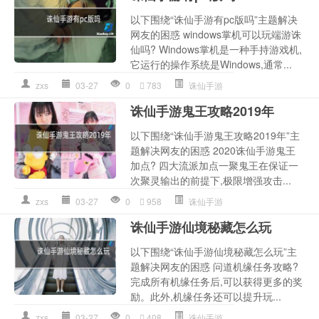
以下围绕“诛仙手游有pc版吗”主题解决
网友的困惑 windows掌机可以玩端游诛
仙吗? Windows掌机是一种手持游戏机,
它运行的操作系统是Windows,通常...
zxs
03-27
0
783
诛仙手游
诛仙手游鬼王攻略2019年
以下围绕“诛仙手游鬼王攻略2019年”主
题解决网友的困惑 2020诛仙手游鬼王
加点? 四大流派加点一聚鬼王在保证一
次聚灵输出的前提下,极限增强攻击...
zxs
03-27
0
958
诛仙手游
诛仙手游仙境秘藏怎么玩
以下围绕“诛仙手游仙境秘藏怎么玩”主
题解决网友的困惑 问道机缘任务攻略?
完成所有机缘任务后,可以获得更多的奖
励。此外,机缘任务还可以提升玩...
zxs
03-27
0
408
诛仙手游