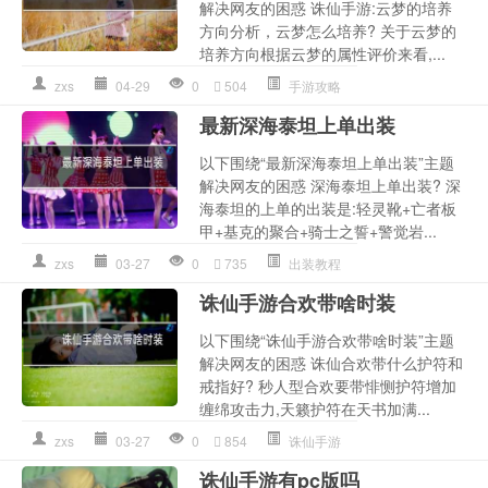
解决网友的困惑 诛仙手游:云梦的培养
方向分析，云梦怎么培养? 关于云梦的
培养方向根据云梦的属性评价来看,...
zxs
04-29
0
504
手游攻略
最新深海泰坦上单出装
以下围绕“最新深海泰坦上单出装”主题
解决网友的困惑 深海泰坦上单出装? 深
海泰坦的上单的出装是:轻灵靴+亡者板
甲+基克的聚合+骑士之誓+警觉岩...
zxs
03-27
0
735
出装教程
诛仙手游合欢带啥时装
以下围绕“诛仙手游合欢带啥时装”主题
解决网友的困惑 诛仙合欢带什么护符和
戒指好? 秒人型合欢要带悱恻护符增加
缠绵攻击力,天籁护符在天书加满...
zxs
03-27
0
854
诛仙手游
诛仙手游有pc版吗