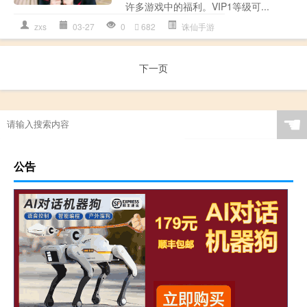
许多游戏中的福利。VIP1等级可...
zxs
03-27
0
682
诛仙手游
下一页
☚
公告