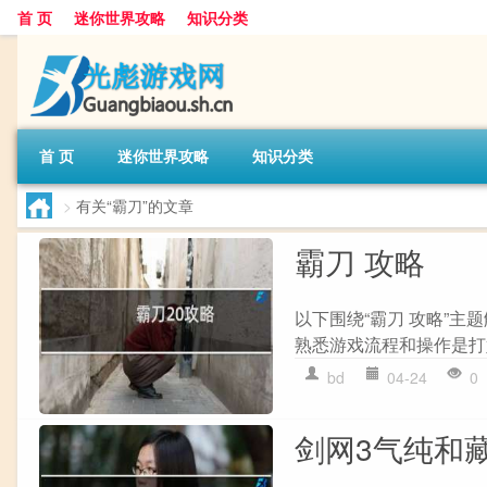
首 页
迷你世界攻略
知识分类
首 页
迷你世界攻略
知识分类
>
有关“霸刀”的文章
霸刀 攻略
以下围绕“霸刀 攻略”主
熟悉游戏流程和操作是打好
bd
04-24
0
剑网3气纯和