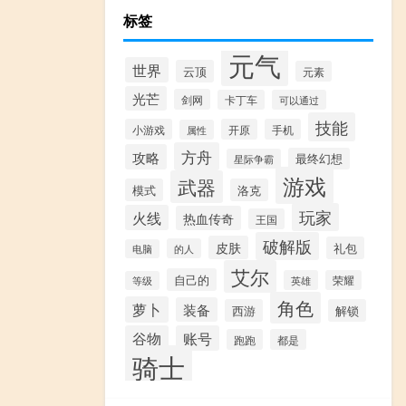
标签
元气
世界
云顶
元素
光芒
剑网
卡丁车
可以通过
技能
小游戏
开原
手机
属性
方舟
攻略
最终幻想
星际争霸
游戏
武器
模式
洛克
玩家
火线
热血传奇
王国
破解版
皮肤
礼包
的人
电脑
艾尔
自己的
英雄
荣耀
等级
角色
萝卜
装备
西游
解锁
谷物
账号
跑跑
都是
骑士