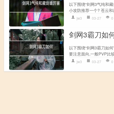
以下围绕“剑网3气纯和
小攻防推荐一个? 苍云和藏
jw3
03-27
0
剑网3霸刀如
以下围绕“剑网3霸刀如何
要注意面向,一般PVP比较难
jw3
03-27
0