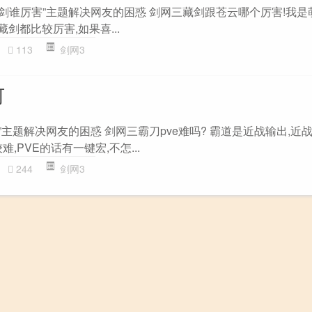
藏剑谁厉害”主题解决网友的困惑 剑网三藏剑跟苍云哪个厉害!我是
剑都比较厉害,如果喜...
113
剑网3
何
”主题解决网友的困惑 剑网三霸刀pve难吗? 霸道是近战输出,近
,PVE的话有一键宏,不怎...
244
剑网3