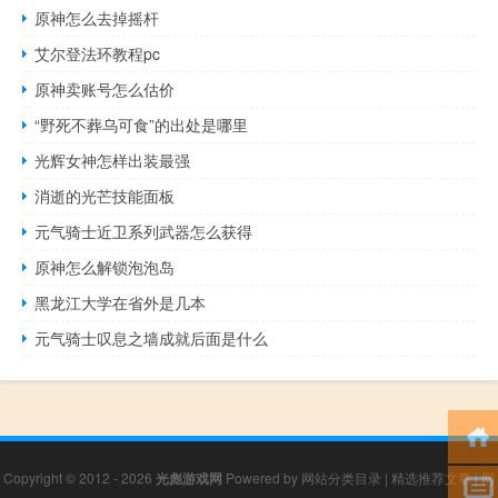
原神怎么去掉摇杆
艾尔登法环教程pc
原神卖账号怎么估价
“野死不葬乌可食”的出处是哪里
光辉女神怎样出装最强
消逝的光芒技能面板
元气骑士近卫系列武器怎么获得
原神怎么解锁泡泡岛
黑龙江大学在省外是几本
元气骑士叹息之墙成就后面是什么
Copyright © 2012 - 2026
光彪游戏网
Powered by
网站分类目录
|
精选推荐文章
|
网