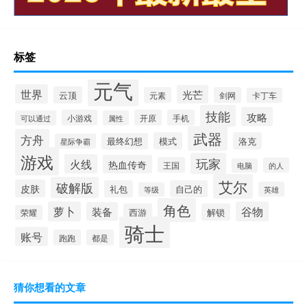
标签
元气
世界
光芒
云顶
元素
剑网
卡丁车
技能
攻略
小游戏
开原
手机
可以通过
属性
武器
方舟
模式
洛克
最终幻想
星际争霸
游戏
玩家
火线
热血传奇
王国
的人
电脑
艾尔
破解版
皮肤
礼包
自己的
英雄
等级
角色
萝卜
谷物
装备
西游
解锁
荣耀
骑士
账号
跑跑
都是
猜你想看的文章