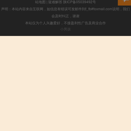
站地图
|
疑难解答
陕ICP备05039492号
声明：本站内容来自互联网，如信息有错误可发邮件到f_fb#foxmail.com说明，我们
会及时纠正，谢谢
本站仅为个人兴趣爱好，不接盈利性广告及商业合作
小男孩