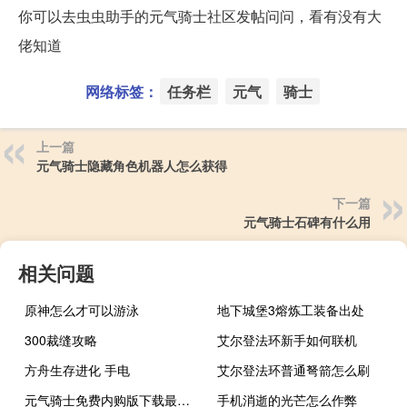
你可以去虫虫助手的元气骑士社区发帖问问，看有没有大
佬知道
网络标签：
任务栏
元气
骑士
上一篇
元气骑士隐藏角色机器人怎么获得
下一篇
元气骑士石碑有什么用
相关问题
原神怎么才可以游泳
地下城堡3熔炼工装备出处
300裁缝攻略
艾尔登法环新手如何联机
方舟生存进化 手电
艾尔登法环普通弩箭怎么刷
元气骑士免费内购版下载最新版
手机消逝的光芒怎么作弊