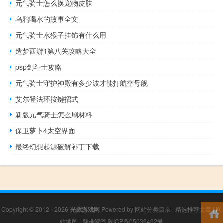
元气骑士怎么换宠物皮肤
乌鸦喝水的故事全文
元气骑士水猴子挂饰有什么用
造梦西游1第八关攻略大全
psp剑斗士攻略
元气骑士守护神殿有多少波才能打航空母舰
艾尔登法环按键招式
新版元气骑士怎么刷材料
保卫萝卜4太空界面
最终幻想起源破解补丁下载
Copyright © 2012 - 2026
光彪游戏网
Powered by
网站分类目录
|
精选推荐文章
|
网
站地图
|
疑难解答
陕ICP备05039492号