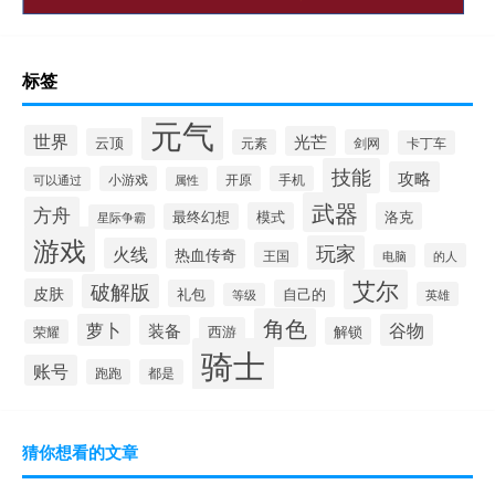
标签
元气
世界
光芒
云顶
元素
剑网
卡丁车
技能
攻略
小游戏
开原
手机
可以通过
属性
武器
方舟
模式
洛克
最终幻想
星际争霸
游戏
玩家
火线
热血传奇
王国
的人
电脑
艾尔
破解版
皮肤
礼包
自己的
英雄
等级
角色
萝卜
谷物
装备
西游
解锁
荣耀
骑士
账号
跑跑
都是
猜你想看的文章