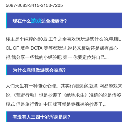
5087-3083-3415-2153-7205
游戏
现在什么
适合搬砖呀?
楼主是个纯粹的80后,工作之余喜欢玩玩游戏什么的,电脑L
OL CF 魔兽 DOTA 等等都玩过,说起来板砖还是颇有点心
得,我分享一些我的小经验吧 第一 你要定位好自己...
为什么腾讯做游戏会被骂?
人们天生有一种随众心理。其实仔细观察,就拿 网易游戏来
说,《荒野行动》也是抄袭了《绝地求生》准确的说是借鉴
模式 但是旅行青蛙中国版可就是赤裸裸的抄袭了,。
有没有人三四十岁浑身是病?