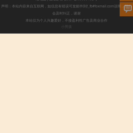
声明：本站内容来自互联网，如信息有错误可发邮件到f_fb#foxmail.com说明，我们
会及时纠正，谢谢
本站仅为个人兴趣爱好，不接盈利性广告及商业合作
小男孩