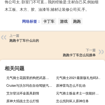
饰公司太. 卧室门不可直... 我的经验是:主材自己买,例如细
木工板、木方、胶、油漆等,辅材让装修公司买,手。
网络标签：
卡丁车
游戏
跑跑
上一篇
跑跑卡丁车什么出的
下一篇
跑跑卡丁车怎么玩接单
相关问题
元气骑士花园里的狗把武器吃了怎么办
元气骑士2021最新版礼包码3.2.7版本
Cruise与沃尔玛在自动驾驶汽车送货服务达成合作
原神雷鸟怎么不乱动
艾尔登法环金面具剧情
元气骑士炼金术士一技能好还是二技能好
原神大招战士怎么打怪
怎么找到坏人原神任务