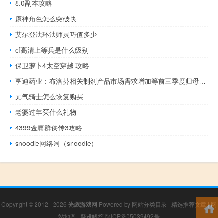
8.0副本攻略
原神角色怎么突破快
艾尔登法环法师灵巧值多少
cf高清上等兵是什么级别
保卫萝卜4太空穿越 攻略
亨迪药业：布洛芬相关制剂产品市场需求增加等前三季度归母净利润同比预增65.5%-103.7%
元气骑士怎么恢复购买
老婆过年买什么礼物
4399金庸群侠传3攻略
snoodle网络词（snoodle）
Copyright © 2012 - 2026
光彪游戏网
Powered by
网站分类目录
|
精选推荐文章
|
网
站地图
|
疑难解答
陕ICP备05039492号