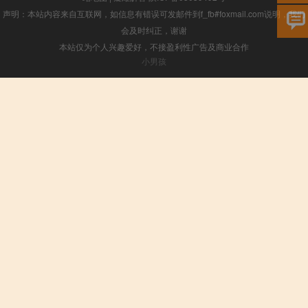
声明：本站内容来自互联网，如信息有错误可发邮件到f_fb#foxmail.com说明，我们
会及时纠正，谢谢
本站仅为个人兴趣爱好，不接盈利性广告及商业合作
小男孩