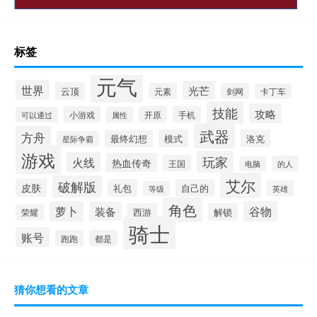
标签
元气
世界
光芒
云顶
元素
剑网
卡丁车
技能
攻略
小游戏
开原
手机
可以通过
属性
武器
方舟
模式
洛克
最终幻想
星际争霸
游戏
玩家
火线
热血传奇
王国
的人
电脑
艾尔
破解版
皮肤
礼包
自己的
英雄
等级
角色
萝卜
谷物
装备
西游
解锁
荣耀
骑士
账号
跑跑
都是
猜你想看的文章