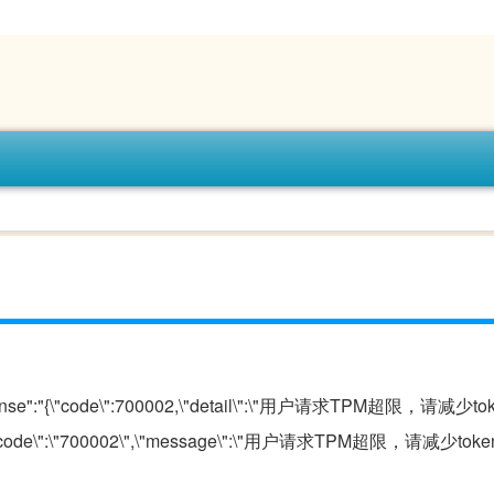
response":"{\"code\":700002,\"detail\":\"用户请求TPM超限，请减
\":{\"code\":\"700002\",\"message\":\"用户请求TPM超限，请减少t