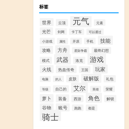
标签
元气
世界
云顶
元素
光芒
剑网
卡丁车
可以通过
技能
小游戏
开原
手机
属性
方舟
攻略
最终幻想
星际争霸
游戏
武器
模式
洛克
玩家
火线
热血传奇
王国
破解版
皮肤
礼包
的人
电脑
艾尔
自己的
英雄
荣耀
等级
角色
萝卜
装备
西游
解锁
谷物
账号
跑跑
都是
骑士