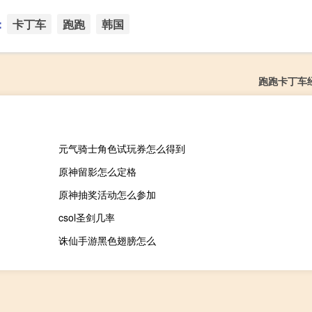
：
卡丁车
跑跑
韩国
跑跑卡丁车经
元气骑士角色试玩券怎么得到
原神留影怎么定格
原神抽奖活动怎么参加
csol圣剑几率
诛仙手游黑色翅膀怎么