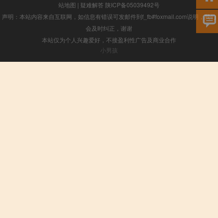
站地图
|
疑难解答
陕ICP备05039492号
声明：本站内容来自互联网，如信息有错误可发邮件到f_fb#foxmail.com说明，我们
会及时纠正，谢谢
本站仅为个人兴趣爱好，不接盈利性广告及商业合作
小男孩