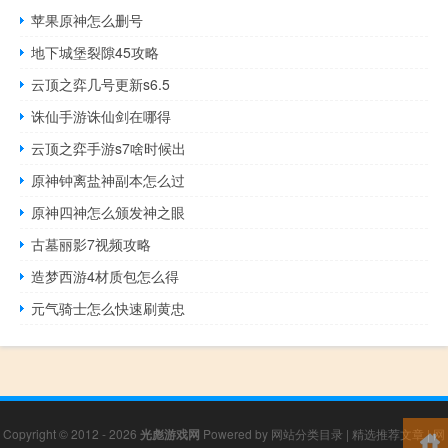
苹果原神怎么删号
地下城堡裂隙45攻略
云顶之弈几号更新s6.5
诛仙手游诛仙剑在哪得
云顶之弈手游s7啥时候出
原神钟离盐神副本怎么过
原神四神怎么颁发神之眼
古墓丽影7视频攻略
造梦西游4材质包怎么得
元气骑士怎么快速刷黄忠
Copyright © 2012 - 2026
光彪游戏网
Powered by
网站分类目录
|
精选推荐文章
|
网