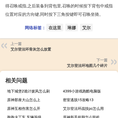
得召唤戒指,之后装备到背包里,召唤的时候按下背包中戒指
位置对应的方向键,同时按下三角按键即可召唤坐骑。
网络标签：
在这里
琳娜
艾尔
上一篇
艾尔登法环骨灰怎么放置
下一篇
艾尔登法环地图几个碎片
相关问题
地下城堡2诡计披风怎么刷
4399小游戏跑酷电脑版
原神那座大山怎么上
密室逃脱15攻略13
原神互相伤害怎么开
艾尔登法环战技pc怎么用
跑跑卡丁车 车辆等级
原神新手前期怎么联机