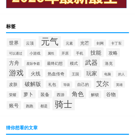
标签
元气
世界
光芒
云顶
元素
剑网
卡丁车
技能
攻略
小游戏
开原
手机
可以通过
属性
武器
方舟
模式
洛克
最终幻想
星际争霸
游戏
玩家
火线
热血传奇
王国
的人
电脑
艾尔
破解版
皮肤
礼包
自己的
英雄
等级
角色
萝卜
谷物
装备
西游
解锁
荣耀
骑士
账号
跑跑
都是
猜你想看的文章