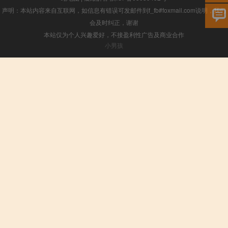
声明：本站内容来自互联网，如信息有错误可发邮件到f_fb#foxmail.com说明，我们
会及时纠正，谢谢
本站仅为个人兴趣爱好，不接盈利性广告及商业合作
小男孩