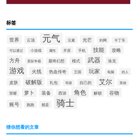
标签
元气
世界
光芒
云顶
元素
剑网
卡丁车
技能
攻略
小游戏
开原
手机
可以通过
属性
武器
方舟
模式
洛克
最终幻想
星际争霸
游戏
玩家
火线
热血传奇
王国
的人
电脑
艾尔
破解版
皮肤
礼包
自己的
英雄
等级
角色
萝卜
谷物
装备
西游
解锁
荣耀
骑士
账号
跑跑
都是
猜你想看的文章