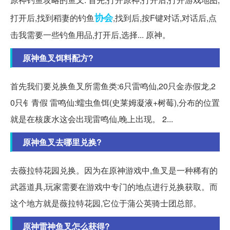
协会
打开后,找到稻妻的钓鱼
,找到后,按F键对话,对话后,点
击我需要一些钓鱼用品,打开后,选择... 原神。
原神鱼叉饵料配方?
首先我们要兑换鱼叉所需鱼类:6只雷鸣仙,20只金赤假龙,2
0只钅青假 雷鸣仙:蠕虫鱼饵(史莱姆凝液+树莓),分布的位置
就是在核废水这会出现雷鸣仙,晚上出现。 2...
原神鱼叉去哪里兑换?
去薇拉特花园兑换。因为在原神游戏中,鱼叉是一种稀有的
武器道具,玩家需要在游戏中专门的地点进行兑换获取。而
这个地方就是薇拉特花园,它位于蒲公英骑士团总部。
原神雷神鱼叉怎么获得?