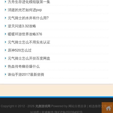
方舟生存进化模组版第一集
消逝的光芒如何进pvp
元气骑士的水井有什么用?
逆天问道3.32攻略
暖暖环游世界攻略376
元气骑士怎么不用实名认证
原神520怎么过
元气骑士怎么开挂百度网盘
热血传奇幽谷爆什么
诛仙手游2017最新坐骑
Copyright © 2012 - 2026
光彪游戏网
Powered by
网站分类目录
|
精选推荐文章
|
网
站地图
|
疑难解答
陕ICP备05039492号