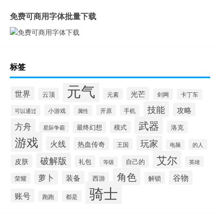
免费可商用字体批量下载
标签
元气
世界
光芒
云顶
元素
剑网
卡丁车
技能
攻略
小游戏
开原
手机
可以通过
属性
武器
方舟
模式
洛克
最终幻想
星际争霸
游戏
玩家
火线
热血传奇
王国
的人
电脑
艾尔
破解版
皮肤
礼包
自己的
英雄
等级
角色
萝卜
谷物
装备
西游
解锁
荣耀
骑士
账号
跑跑
都是