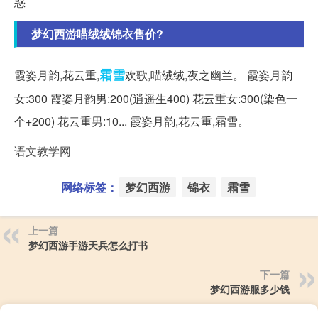
惑
梦幻西游喵绒绒锦衣售价?
霜雪
霞姿月韵,花云重,
欢歌,喵绒绒,夜之幽兰。 霞姿月韵
女:300 霞姿月韵男:200(逍遥生400) 花云重女:300(染色一
个+200) 花云重男:10... 霞姿月韵,花云重,霜雪。
语文教学网
网络标签：
梦幻西游
锦衣
霜雪
上一篇
梦幻西游手游天兵怎么打书
下一篇
梦幻西游服多少钱